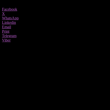
Share
Facebook
X
WhatsApp
Linkedin
Email
Print
Telegram
Viber
Причината поради која зеваме е многу посложена од тоа. Долго време се в
Healthline.
Зошто зеваме?
Истражувањето објавено во списанието Physiology & Behavior п
вашите бели дробови повеќе кислород. Исто така, поголема е ве
Исто како што потта ја лади надворешната страна на телото, так
Според студијата, сето тоа всушност зависи од температурата н
моменти на проѕевање на повисоки температури отколку на понис
терморегулација, а не со недостаток на кислород.
Што е „заразно проѕевање“?