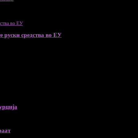
е руски средства во ЕУ
урција
раат