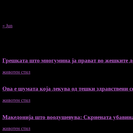
17
18
19
20
21
22
23
24
25
26
27
28
29
30
31
« Jun
Recent Posts
Грешката што многумина ја прават во жешките ден
животен стил
04/08/2026
Ова е шумата која лекува од тешки здравствени со
животен стил
04/08/2026
Македонија што воодушевува: Скриената убавин
животен стил
04/08/2026