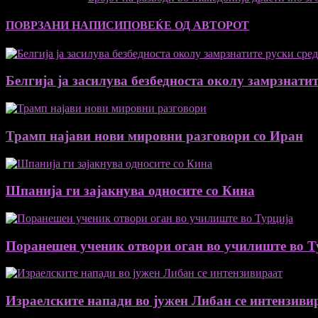
ПОВРЗАНИ НАПИСИ
ПОВЕЌЕ ОД АВТОРОТ
Белгија ја засилува безбедноста околу замрзнатит
Трамп најави нови мировни разговори со Иран
Шпанија ги зајакнува односите со Кина
Поранешен ученик отвори оган во училиште во Т
Израелските напади во јужен Либан се интензиви