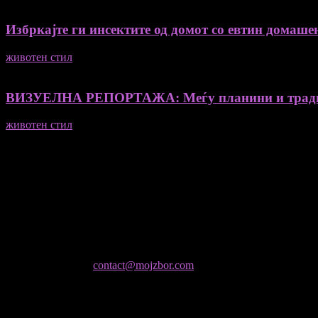
Избркајте ги инсектите од домот со евтин домашен
животен стил
23/06/2026
ВИЗУЕЛНА РЕПОРТАЖА: Меѓу планини и традиц
животен стил
23/06/2026
Медиум и платформа за промовирање на автентични мислители
- Магдалена Стојмановиќ Константинов - Главен и одговорен 
- Миодраг Константинов - Автор
- Ристо Пауновски - Автор
Колумнисти на Мој збор
- Гоце Кузески
Не е дозволено преземање или копирање на содржините на Мој 
контактирајте не:
contact@mojzbor.com
ДУРИ И ПОВЕЌЕ ВЕСТИ