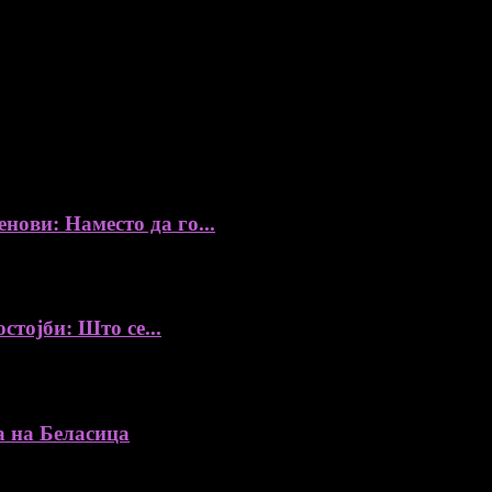
ови: Наместо да го...
стојби: Што се...
а на Беласица