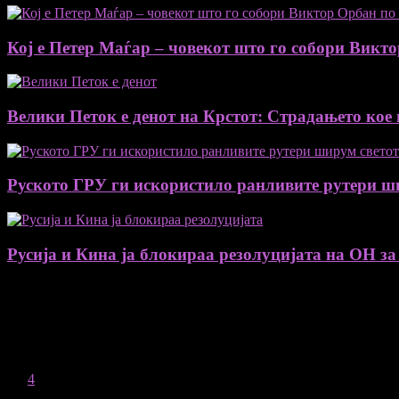
Кој е Петер Маѓар – човекот што го собори Викт
Велики Петок е денот на Крстот: Страдањето кое 
Руското ГРУ ги искористило ранливите рутери ш
Русија и Кина ја блокираа резолуцијата на ОН за
August 2026
M
T
W
T
F
S
S
1
2
3
4
5
6
7
8
9
10
11
12
13
14
15
16