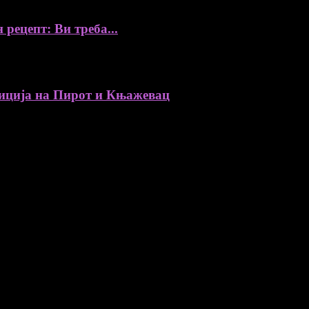
 рецепт: Ви треба...
ија на Пирот и Књажевац
, автори, ставови и информации.
уредник
збор, без согласност на уредникот