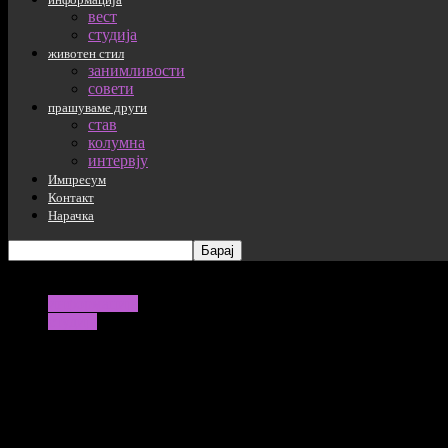
вест
студија
животен стил
занимливости
совети
прашуваме други
став
колумна
интервју
Импресум
Контакт
Нарачка
информација
студија
Зошто се прозеваме?
06/06/2022
1198