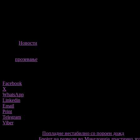
Според истражувањата, вистинската причина зошто луѓето кои гл
терморегулацијата.
Според студијата од 2015 година објавена во списанието Personal
толку е поголема шансата да проѕевате заразно.
ИЗВОР
Новости
ТАГОВИ
прозевање
Share
Facebook
X
WhatsApp
Linkedin
Email
Print
Telegram
Viber
претходниот член,
Попладне нестабилно со пороен дожд
Следната статија
Бројот на разводи во Македонија драстично зг