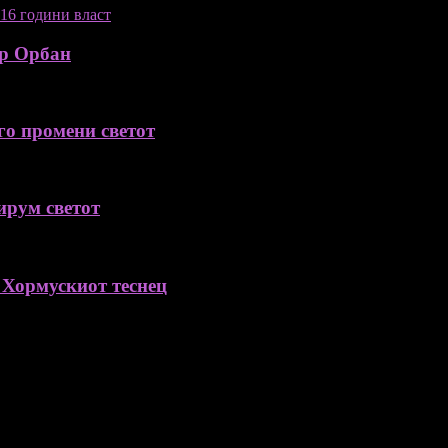
ор Орбан
го промени светот
ирум светот
 Хормускиот теснец