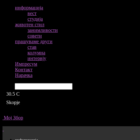
информација
вест
студија
животен стил
занимливости
совети
прашуваме други
став
колумна
интервју
Импресум
Контакт
Нарачка
Барај
30.5
C
Skopje
Мој Збор
информација