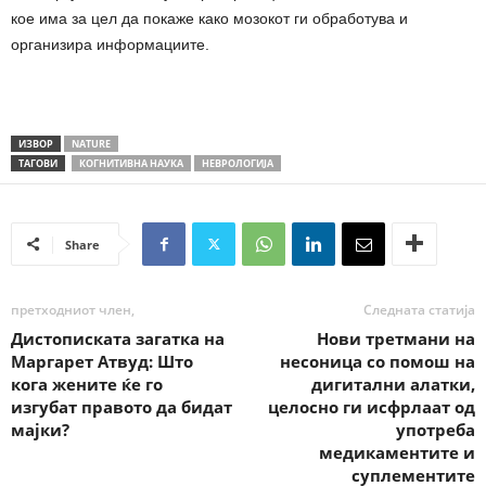
кое има за цел да покаже како мозокот ги обработува и
организира информациите.
ИЗВОР
NATURE
ТАГОВИ
КОГНИТИВНА НАУКА
НЕВРОЛОГИЈА
Share
претходниот член,
Следната статија
Дистописката загатка на
Нови третмани на
Маргарет Атвуд: Што
несоница со помош на
кога жените ќе го
дигитални алатки,
изгубат правото да бидат
целосно ги исфрлаат од
мајки?
употреба
медикаментите и
суплементите