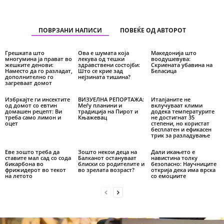
ПОВРЗАНИ НАПИСИ
ПОВЕЌЕ ОД АВТОРОТ
Грешката што
Ова е шумата која
Македонија што
многумина ја прават во
лекува од тешки
воодушевува:
жешките денови:
здравствени состојби:
Скриената убавина на
Наместо да го разладат,
Што се крие зад
Беласица
дополнително го
нејзината тишина?
загреваат домот
Избркајте ги инсектите
ВИЗУЕЛНА РЕПОРТАЖА:
Италјаните не
од домот со евтин
Меѓу планини и
вклучуваат клими
домашен рецепт: Ви
традиција на Пирот и
додека температурите
треба само лимон и
Књажевац
не достигнат 35
оцет
степени, но користат
бесплатен и ефикасен
трик за разладување
Еве зошто треба да
Зошто некои деца на
Дали икањето е
ставите мал сад со сода
Балканот остануваат
навистина толку
бикарбона во
блиски со родителите и
безопасно: Научниците
фрижидерот во текот
во зрелата возраст?
открија дека има врска
на летото
со емоциите