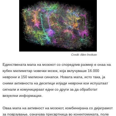
Credit: Allen Institute
Единствената мапа на мозокот со споредлив размер е онаа на
кубен милиметар човечки мозок, која вклучуваше 16.000
неврони и 150 милиони синапси. Новата мапа, исто така, ја
сними активноста на десетици илјади неврони кои испуштаат
сигнали и комуницираат едни со други за да обработат
визуелни информации.
Оваа мапа на активност на мозокот, комбинирана со дијаграмот
за поврзување, означува пресвртница во конектомиката, поле