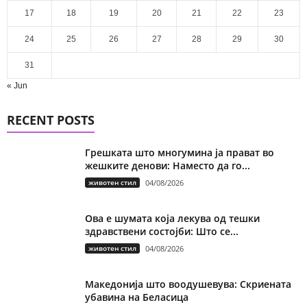
17
18
19
20
21
22
23
24
25
26
27
28
29
30
31
« Jun
RECENT POSTS
Грешката што многумина ја прават во
жешките денови: Наместо да го...
животен стил
04/08/2026
Ова е шумата која лекува од тешки
здравствени состојби: Што се...
животен стил
04/08/2026
Македонија што воодушевува: Скриената
убавина на Беласица