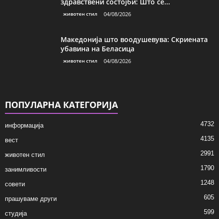
здравствени состојби: Што се...
животен стил
04/08/2026
Македонија што воодушевува: Скриената
убавина на Беласица
животен стил
04/08/2026
ПОПУЛАРНА КАТЕГОРИЈА
4732
информација
4135
вест
2991
животен стил
1790
занимливости
1248
совети
605
прашуваме други
599
студија