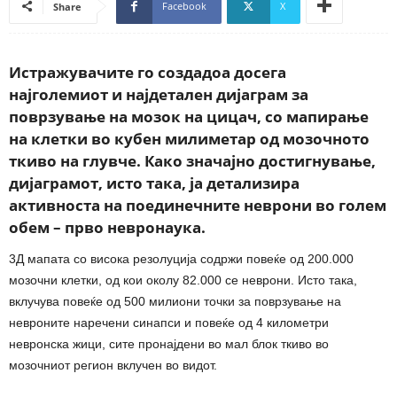
Facebook
X
Share
Истражувачите го создадоа досега
најголемиот и најдетален дијаграм за
поврзување на мозок на цицач, со мапирање
на клетки во кубен милиметар од мозочното
ткиво на глувче. Како значајно достигнување,
дијаграмот, исто така, ја детализира
активноста на поединечните неврони во голем
обем – прво невронаука.
3Д мапата со висока резолуција содржи повеќе од 200.000
мозочни клетки, од кои околу 82.000 се неврони. Исто така,
вклучува повеќе од 500 милиони точки за поврзување на
невроните наречени синапси и повеќе од 4 километри
невронска жици, сите пронајдени во мал блок ткиво во
мозочниот регион вклучен во видот.