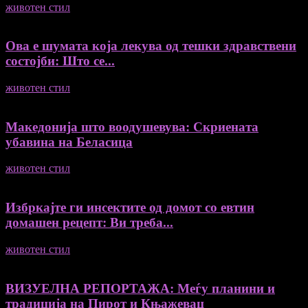
животен стил
04/08/2026
Ова е шумата која лекува од тешки здравствени
состојби: Што се...
животен стил
04/08/2026
Македонија што воодушевува: Скриената
убавина на Беласица
животен стил
04/08/2026
Избркајте ги инсектите од домот со евтин
домашен рецепт: Ви треба...
животен стил
23/06/2026
ВИЗУЕЛНА РЕПОРТАЖА: Меѓу планини и
традиција на Пирот и Књажевац