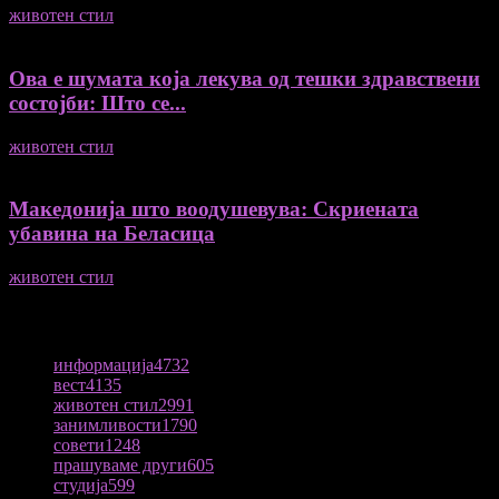
животен стил
04/08/2026
Ова е шумата која лекува од тешки здравствени
состојби: Што се...
животен стил
04/08/2026
Македонија што воодушевува: Скриената
убавина на Беласица
животен стил
04/08/2026
ПОПУЛАРНА КАТЕГОРИЈА
информација
4732
вест
4135
животен стил
2991
занимливости
1790
совети
1248
прашуваме други
605
студија
599