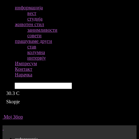
информација
вест
студија
животен стил
занимливости
совети
прашуваме други
став
колумна
интервју
Импресум
Контакт
Нарачка
Барај
30.3
C
Skopje
Мој Збор
информација