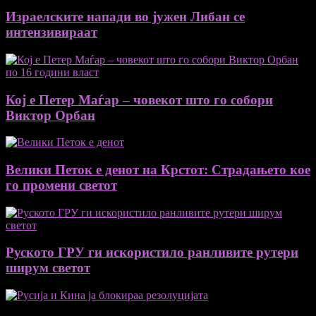
Израелските напади во јужен Либан се
интензивираат
Кој е Петер Маѓар – човекот што го собори
Виктор Орбан
Велики Петок е денот на Крстот: Страдањето кое
го промени светот
Руското ГРУ ги искористило ранливите рутери
ширум светот