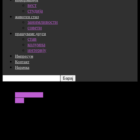
вест
студија
животен стил
занимливости
совети
прашуваме други
став
колумна
интервју
Импресум
Контакт
Нарачка
информација
вест
Учениците ќе ја поминат зимата
надвор од школите поради мерките за
штедење на Владата