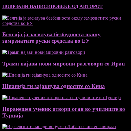
ПОВРЗАНИ НАПИСИ
ПОВЕЌЕ ОД АВТОРОТ
Белгија ја засилува безбедноста околу
замрзнатите руски средства во ЕУ
Трамп најави нови мировни разговори со Иран
Шпанија ги зајакнува односите со Кина
Поранешен ученик отвори оган во училиште во
Турција