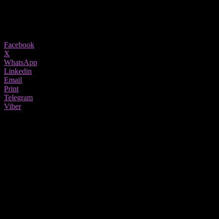
21/09/2022
731
Share
Facebook
X
WhatsApp
Linkedin
Email
Print
Telegram
Viber
Најстудените месеци зимово учениците да ги поминат дома со онлајн
настава, а распустот да почне порано – ова е само еден од предлозите со
цел да се заштеди електрична енергија и да се намалат високите сметки
за струја на училиштата кои им се зголемени за 4 пати. Предлогот е
следен:
Оваа учебна година да заврши на крајот на јули, а да започне
на 15 – ти август следна учебна година, тоа е еден предлог и
друг предлог да се одржи онлајн наставата барем ноември,
декември, јануари.
А, на само неполн месец од стартот на грејната сезона, освен