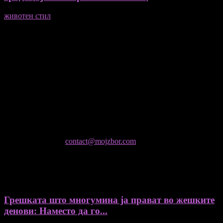
животен стил
23/06/2026
Медиум и платформа за промовирање на автентични
мислители, автори, ставови и информации.
- Магдалена Стојмановиќ Константинов - Главен и одговорен
уредник
- Миодраг Константинов - Автор
- Ристо Пауновски - Автор
Колумнисти на Мој збор
- Гоце Кузески
Не е дозволено преземање или копирање на содржините на
Мој збор, без согласност на уредникот
контактирајте не:
contact@mojzbor.com
ДУРИ И ПОВЕЌЕ ВЕСТИ
Грешката што многумина ја прават во жешките
денови: Наместо да го...