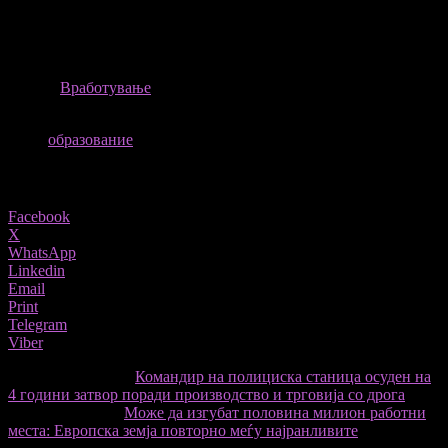
општините, спас од високите сметки за струја бара и
стопанството. Се чека одлука дали фирмите на отворен пазар
би добиле струја по цена од 180 евра за мегават час.
ИЗВОР
Вработување
ТАГОВИ
образование
Share
Facebook
X
WhatsApp
Linkedin
Email
Print
Telegram
Viber
претходниот член,
Командир на полициска станица осуден на
4 години затвор поради производство и трговија со дрога
Следната статија
Може да изгубат половина милион работни
места: Eвропскa земјa повторно меѓу најранливите