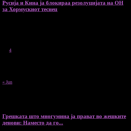
Русија и Кина ја блокираа резолуцијата на ОН
за Хормускиот теснец
August 2026
M
T
W
T
F
S
S
1
2
3
4
5
6
7
8
9
10
11
12
13
14
15
16
17
18
19
20
21
22
23
24
25
26
27
28
29
30
31
« Jun
Recent Posts
Грешката што многумина ја прават во жешките
денови: Наместо да го...