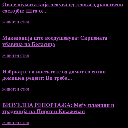
Ова е шумата која лекува од тешки здравствени
состојби: Што се...
животен стил
04/08/2026
Македонија што воодушевува: Скриената
убавина на Беласица
животен стил
04/08/2026
Избркајте ги инсектите од домот со евтин
домашен рецепт: Ви треба...
животен стил
23/06/2026
ВИЗУЕЛНА РЕПОРТАЖА: Меѓу планини и
традиција на Пирот и Књажевац
животен стил
23/06/2026