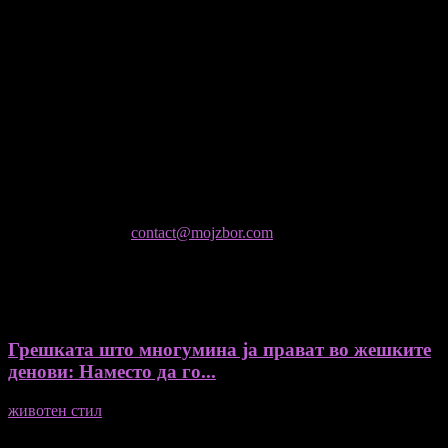
Медиум и платформа за промовирање на автентични
мислители, автори, ставови и информации.
- Магдалена Стојмановиќ Константинов - Главен и одговорен
уредник
- Миодраг Константинов - Автор
- Ристо Пауновски - Автор
Колумнисти на Мој збор
- Гоце Кузески
Не е дозволено преземање или копирање на содржините на
Мој збор, без согласност на уредникот
контактирајте не:
contact@mojzbor.com
ДУРИ И ПОВЕЌЕ ВЕСТИ
Грешката што многумина ја прават во жешките
денови: Наместо да го...
животен стил
04/08/2026