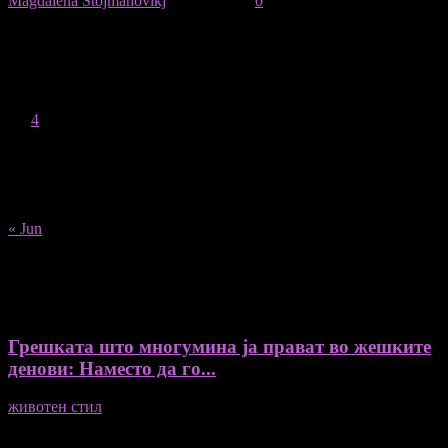
Magdalena Stojmanovikj
-
18/08/2021
0
August 2026
M
T
W
T
F
S
S
1
2
3
4
5
6
7
8
9
10
11
12
13
14
15
16
17
18
19
20
21
22
23
24
25
26
27
28
29
30
31
« Jun
Recent Posts
Грешката што многумина ја прават во жешките
денови: Наместо да го...
животен стил
04/08/2026