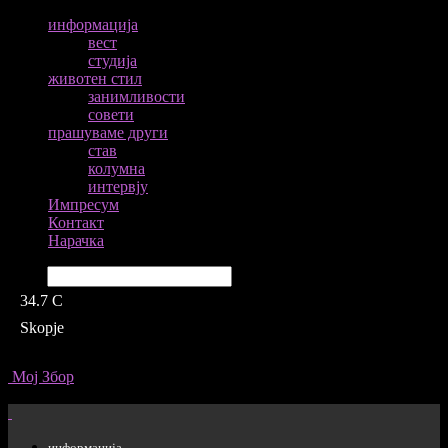
информација
вест
студија
животен стил
занимливости
совети
прашуваме други
став
колумна
интервју
Импресум
Контакт
Нарачка
Барај
34.7
C
Skopje
Мој Збор
информација