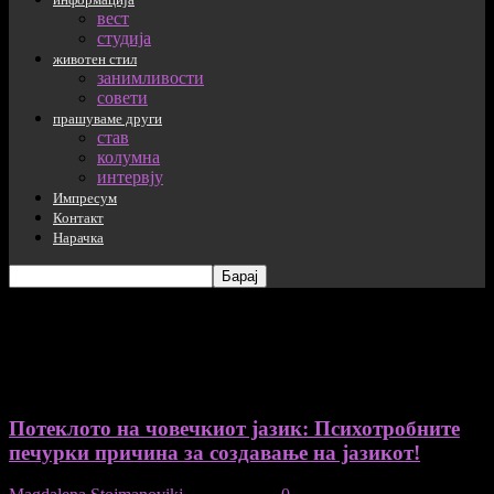
вест
студија
животен стил
занимливости
совети
прашуваме други
став
колумна
интервју
Импресум
Контакт
Нарачка
таг: синестезија
Потеклото на човечкиот јазик: Психотробните
печурки причина за создавање на јазикот!