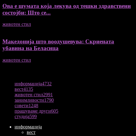
Ова е шумата која лекува од тешки здравствени
состојби: Што се...
животен стил
04/08/2026
Македонија што воодушевува: Скриената
убавина на Беласица
животен стил
04/08/2026
ПОПУЛАРНА КАТЕГОРИЈА
информација
4732
вест
4135
животен стил
2991
занимливости
1790
совети
1248
прашуваме други
605
студија
599
информација
вест