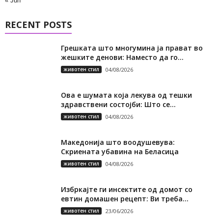
« Jun
RECENT POSTS
Грешката што многумина ја прават во
жешките денови: Наместо да го...
животен стил
04/08/2026
Ова е шумата која лекува од тешки
здравствени состојби: Што се...
животен стил
04/08/2026
Македонија што воодушевува:
Скриената убавина на Беласица
животен стил
04/08/2026
Избркајте ги инсектите од домот со
евтин домашен рецепт: Ви треба...
животен стил
23/06/2026