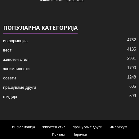
ПОПУЛАРНА КАТЕГОРИЈА
4732
информација
4135
вест
2991
животен стил
1790
занимливости
1248
совети
605
прашуваме други
599
студија
информација
животен стил
прашуваме други
Импресум
Контакт
Нарачка