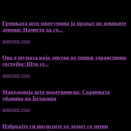
Recent Posts
Грешката што многумина ја прават во жешките
денови: Наместо да го...
животен стил
04/08/2026
Ова е шумата која лекува од тешки здравствени
состојби: Што се...
животен стил
04/08/2026
Македонија што воодушевува: Скриената
убавина на Беласица
животен стил
04/08/2026
Избркајте ги инсектите од домот со евтин