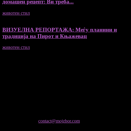
домашен рецепт: Ви треба...
животен стил
23/06/2026
ВИЗУЕЛНА РЕПОРТАЖА: Меѓу планини и
традиција на Пирот и Књажевац
животен стил
23/06/2026
Медиум и платформа за промовирање на автентични
мислители, автори, ставови и информации.
- Магдалена Стојмановиќ Константинов - Главен и одговорен
уредник
- Миодраг Константинов - Автор
- Ристо Пауновски - Автор
Колумнисти на Мој збор
- Гоце Кузески
Не е дозволено преземање или копирање на содржините на
Мој збор, без согласност на уредникот
контактирајте не:
contact@mojzbor.com