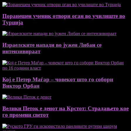
Поранешен ученик отвори оган во училиште во
Турција
Израелските напади во јужен Либан се
интензивираат
Кој е Петер Маѓар – човекот што го собори
Виктор Орбан
Велики Петок е денот на Крстот: Страдањето кое
го промени светот