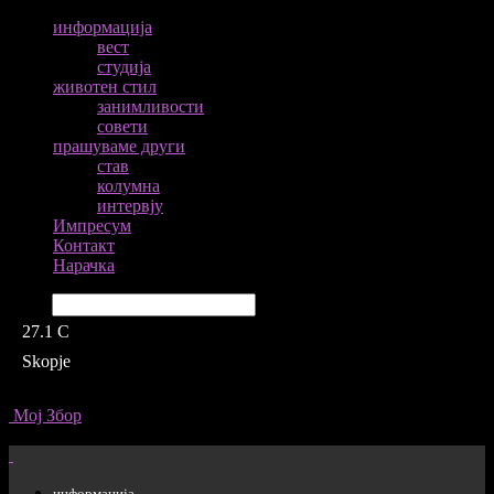
информација
вест
студија
животен стил
занимливости
совети
прашуваме други
став
колумна
интервју
Импресум
Контакт
Нарачка
Барај
27.1
C
Skopje
Мој Збор
информација