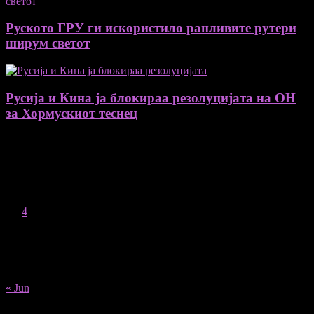
Руското ГРУ ги искористило ранливите рутери
ширум светот
Русија и Кина ја блокираа резолуцијата на ОН
за Хормускиот теснец
August 2026
M
T
W
T
F
S
S
1
2
3
4
5
6
7
8
9
10
11
12
13
14
15
16
17
18
19
20
21
22
23
24
25
26
27
28
29
30
31
« Jun