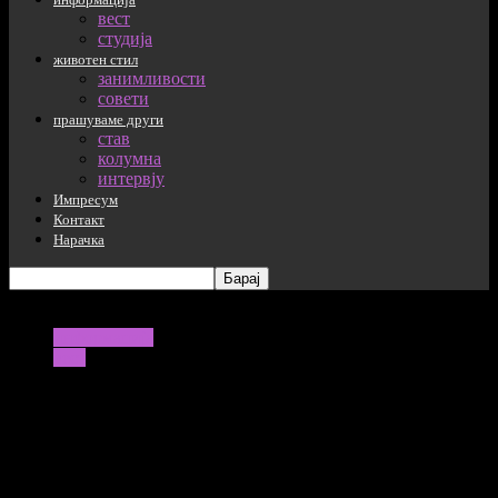
вест
студија
животен стил
занимливости
совети
прашуваме други
став
колумна
интервју
Импресум
Контакт
Нарачка
информација
вест
Шведска ги укина мерките, ги
прекина тестирањата и ги отвори
границите