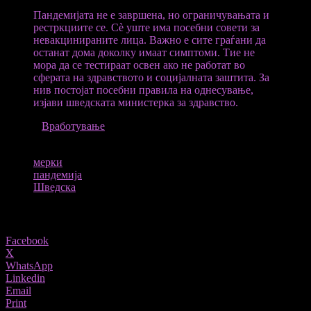
Пандемијата не е завршена, но ограничувањата и
рестркциите се. Сè уште има посебни совети за
невакцинираните лица. Важно е сите граѓани да
останат дома доколку имаат симптоми. Тие не
мора да се тестираат освен ако не работат во
сферата на здравството и социјалната заштита. За
нив постојат посебни правила на однесување,
изјави шведската министерка за здравство.
ИЗВОР
Вработување
ТАГОВИ
мерки
пандемија
Шведска
Share
Facebook
X
WhatsApp
Linkedin
Email
Print