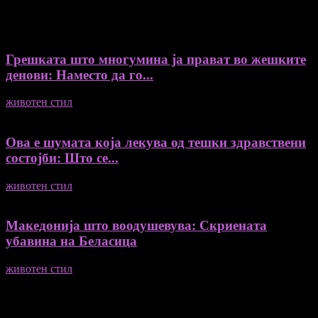
ДУРИ И ПОВЕЌЕ ВЕСТИ
Грешката што многумина ја прават во жешките
денови: Наместо да го...
животен стил
04/08/2026
Ова е шумата која лекува од тешки здравствени
состојби: Што се...
животен стил
04/08/2026
Македонија што воодушевува: Скриената
убавина на Беласица
животен стил
04/08/2026
ПОПУЛАРНА КАТЕГОРИЈА