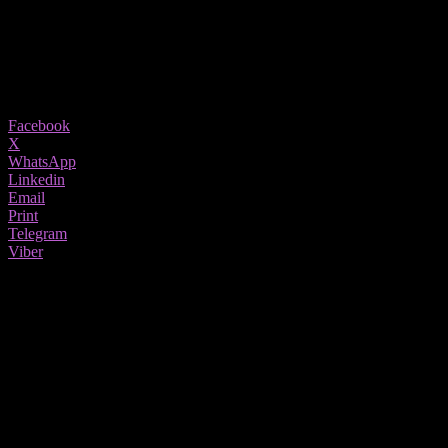
Шведска не ја признава пандемијата
10/02/2022
810
Share
Facebook
X
WhatsApp
Linkedin
Email
Print
Telegram
Viber
Дури и бројките на заразени и починати исчезнаа од ударните позиции во
шведските медиуми.
Покрај пандемијата, која и натаму е во ек, односно Шведска
забележа десетици илјади позитивни тестови во последните
денови, од утрово властите само потсетуваат на советите до
невакцинираните да избегнуваат метеж во затворени
простории и им препорачуваат на сите да останат дома
доколку имаат симптоми на ковид-19.