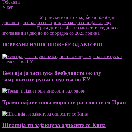
Telegram
Viber
претходниот член,
Утрински напиток кој ќе ви обезбеди
доволна дневна доза на цинк, може да го пијат и деца
Следната статија
Приходите на Фајзер минатата година се
зголемени за двојно во споредба со 2020 година
ПОВРЗАНИ НАПИСИ
ПОВЕЌЕ ОД АВТОРОТ
Белгија ја засилува безбедноста околу
замрзнатите руски средства во ЕУ
Трамп најави нови мировни разговори со Иран
Шпанија ги зајакнува односите со Кина