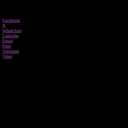
1484
Share
Facebook
X
WhatsApp
Linkedin
Email
Print
Telegram
Viber
Емоционалната интелигенција (EQ) е клучен дел од свесноста за сопствените чувства 
Таа е особено важна за родителите, бидејќи децата учат не са
своите деца.
Забележување на сопственото однесување
Првиот чекор е да се препознае врската меѓу чувствата и пост
автоматските, штетни навики.
Именување на непријатните чувства