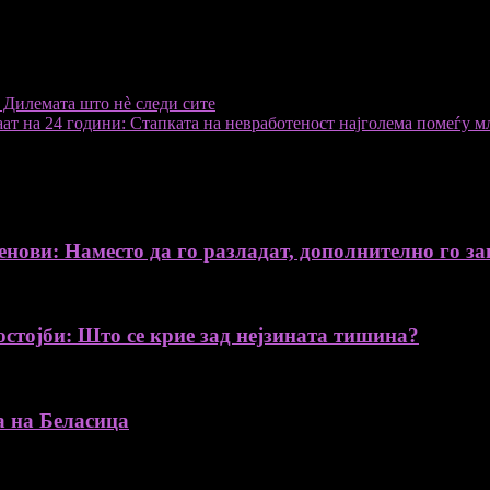
 Дилемата што нè следи сите
ат на 24 години: Стапката на невработеност најголема помеѓу м
нови: Наместо да го разладат, дополнително го за
остојби: Што се крие зад нејзината тишина?
а на Беласица