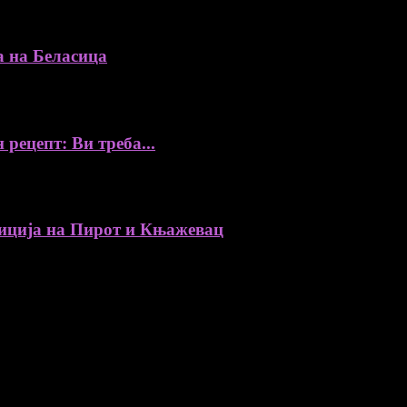
а на Беласица
 рецепт: Ви треба...
ија на Пирот и Књажевац
, автори, ставови и информации.
уредник