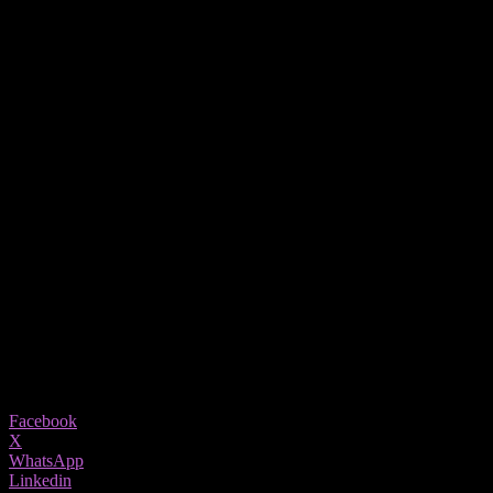
Наместо да ги потиснуваме, важно е да ги именуваме емоциите –
Следење на емоцијата
Кога ќе ја препознаеме емоцијата, треба да ѝ дадеме внимание.
бегство во лоши навики.
Препознавање на потребите
Секоја непријатна емоција крие незадоволена потреба. Прашањ
Верување дека ги заслужуваме нашите потреби
Самосочувството и вербата дека заслужуваме грижа и исполнув
Иако овие навики не се лесни за усвојување, тие носат долгоро
Share
Facebook
X
WhatsApp
Linkedin