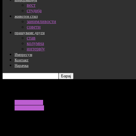
вест
студија
животен стил
занимливости
совети
прашуваме други
став
колумна
интервју
Импресум
Контакт
Нарачка
mom and dad playing with their baby son
животен стил
занимливости
Родители со висока емоционална интели
16/01/2026