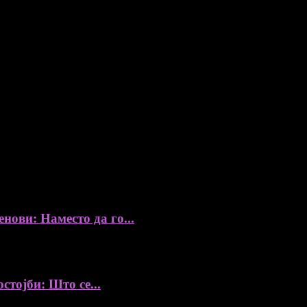
ови: Наместо да го...
стојби: Што се...