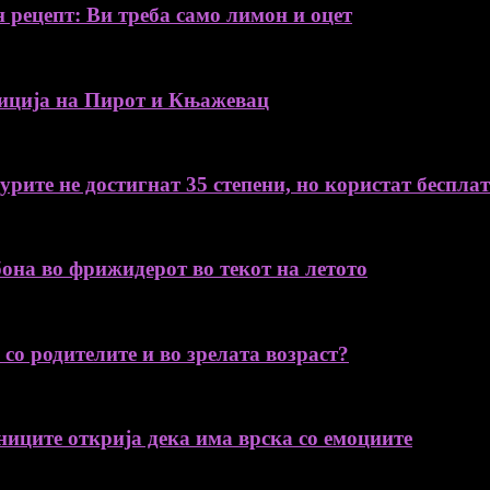
н рецепт: Ви треба само лимон и оцет
ија на Пирот и Књажевац
рите не достигнат 35 степени, но користат беспла
бона во фрижидерот во текот на летото
со родителите и во зрелата возраст?
ниците открија дека има врска со емоциите