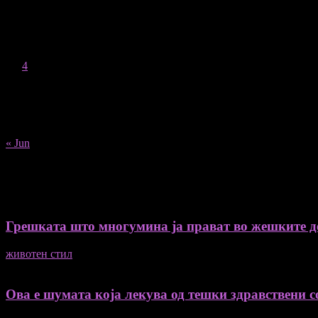
August 2026
M
T
W
T
F
S
S
1
2
3
4
5
6
7
8
9
10
11
12
13
14
15
16
17
18
19
20
21
22
23
24
25
26
27
28
29
30
31
« Jun
Recent Posts
Грешката што многумина ја прават во жешките ден
животен стил
04/08/2026
Ова е шумата која лекува од тешки здравствени со