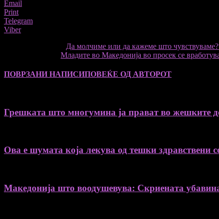
Email
Print
Telegram
Viber
претходниот член,
Да молчиме или да кажеме што чувствуваме?
Следната статија
Младите во Македонија во просек се вработува
ПОВРЗАНИ НАПИСИ
ПОВЕЌЕ ОД АВТОРОТ
Грешката што многумина ја прават во жешките де
Ова е шумата која лекува од тешки здравствени с
Македонија што воодушевува: Скриената убавин