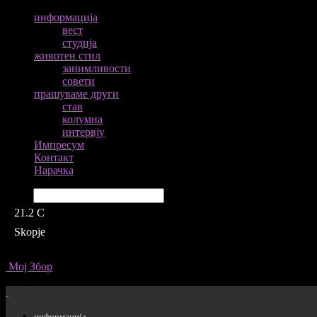
информација
вест
студија
животен стил
занимливости
совети
прашуваме други
став
колумна
интервју
Импресум
Контакт
Нарачка
Барај
21.2
C
Skopje
Мој Збор
информација