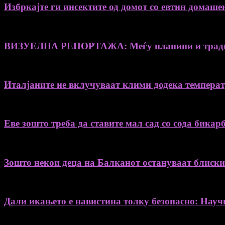
Избркајте ги инсектите од домот со евтин домаше
ВИЗУЕЛНА РЕПОРТАЖА: Меѓу планини и традиц
Италјаните не вклучуваат клими додека температу
Еве зошто треба да ставите мал сад со сода бикар
Зошто некои деца на Балканот остануваат блиски 
Дали икањето е навистина толку безопасно: Науч