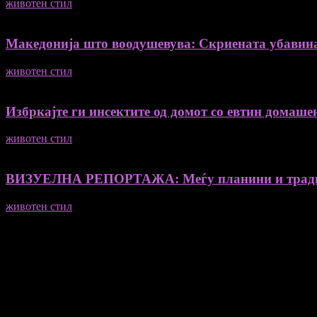
животен стил
04/08/2026
Македонија што воодушевува: Скриената убавин
животен стил
04/08/2026
Избркајте ги инсектите од домот со евтин домашен
животен стил
23/06/2026
ВИЗУЕЛНА РЕПОРТАЖА: Меѓу планини и традиц
животен стил
23/06/2026
Медиум и платформа за промовирање на автентични мислители
- Магдалена Стојмановиќ Константинов - Главен и одговорен 
- Миодраг Константинов - Автор
- Ристо Пауновски - Автор
Колумнисти на Мој збор
- Гоце Кузески