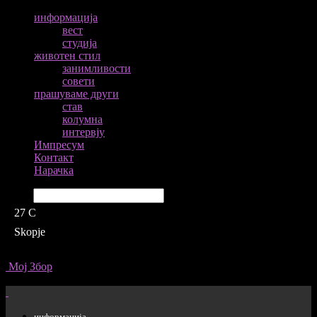
информација
вест
студија
животен стил
занимливости
совети
прашуваме други
став
колумна
интервју
Импресум
Контакт
Нарачка
Барај
27
C
Skopje
Мој Збор
информација