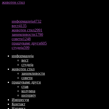
животен стил
04/08/2026
ПОПУЛАРНА КАТЕГОРИЈА
информација
4732
вест
4135
животен стил
2991
занимливости
1790
совети
1248
прашуваме други
605
студија
599
информација
вест
студија
животен стил
занимливости
совети
прашуваме други
став
колумна
интервју
Импресум
Контакт
Нарачка