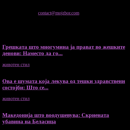
Не е дозволено преземање или копирање на содржините на
Мој збор, без согласност на уредникот
контактирајте не:
contact@mojzbor.com
ДУРИ И ПОВЕЌЕ ВЕСТИ
Грешката што многумина ја прават во жешките
денови: Наместо да го...
животен стил
04/08/2026
Ова е шумата која лекува од тешки здравствени
состојби: Што се...
животен стил
04/08/2026
Македонија што воодушевува: Скриената
убавина на Беласица