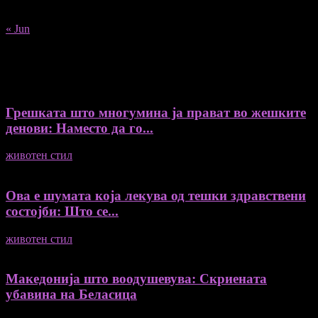
31
« Jun
Recent Posts
Грешката што многумина ја прават во жешките
денови: Наместо да го...
животен стил
04/08/2026
Ова е шумата која лекува од тешки здравствени
состојби: Што се...
животен стил
04/08/2026
Македонија што воодушевува: Скриената
убавина на Беласица