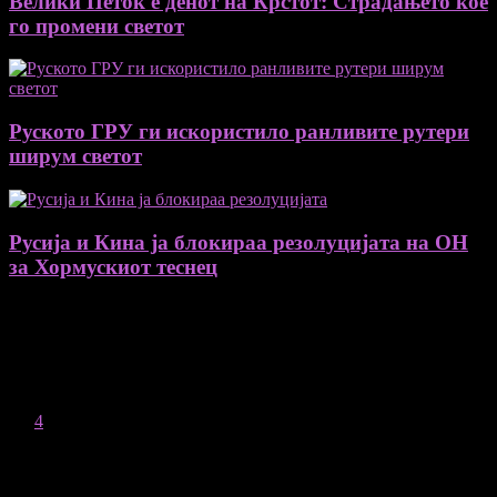
Велики Петок е денот на Крстот: Страдањето кое
го промени светот
Руското ГРУ ги искористило ранливите рутери
ширум светот
Русија и Кина ја блокираа резолуцијата на ОН
за Хормускиот теснец
August 2026
M
T
W
T
F
S
S
1
2
3
4
5
6
7
8
9
10
11
12
13
14
15
16
17
18
19
20
21
22
23
24
25
26
27
28
29
30