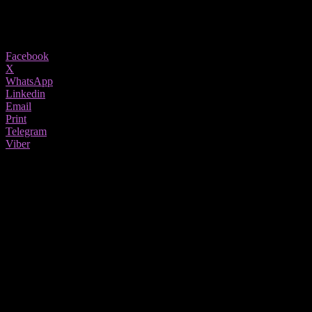
11/06/2021
821
Share
Facebook
X
WhatsApp
Linkedin
Email
Print
Telegram
Viber
На 17ти Јуни ќе се одржи промоција на романот „Денот на
црвот“ од Симона Јованоска.
Ова е втора книга на младата авторка, во која се манифестира
нејзината писателска зрелост. Приказните во романот се
поврзани преку „црвот“ како симбол на „врските“ помеѓу
настаните, појавите и ликовите поради што и книгата се вика
„Денот на црвот“.
Промоцијата ќе започне во 20.00 часот во Македонски