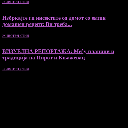
животен стил
04/08/2026
Избркајте ги инсектите од домот со евтин
домашен рецепт: Ви треба...
животен стил
23/06/2026
ВИЗУЕЛНА РЕПОРТАЖА: Меѓу планини и
традиција на Пирот и Књажевац
животен стил
23/06/2026
Медиум и платформа за промовирање на автентични
мислители, автори, ставови и информации.
- Магдалена Стојмановиќ Константинов - Главен и одговорен
уредник
- Миодраг Константинов - Автор
- Ристо Пауновски - Автор
Колумнисти на Мој збор
- Гоце Кузески