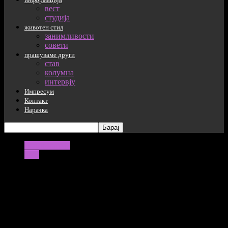
вест
студија
животен стил
занимливости
совети
прашуваме други
став
колумна
интервју
Импресум
Контакт
Нарачка
информација
вест
Наскоро промоција на нов роман –
„Денот на црвот“
Промоција на книга