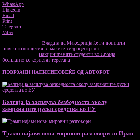
WhatsApp
Linkedin
Email
Print
Telegram
Viber
претходниот член,
Владата на Македонија ќе ги поништи
повеќето концесии за малите хидроцентрали
Следната статија
Вакцинираните студенти во Србија
бесплатно ќе користат теретана
ПОВРЗАНИ НАПИСИ
ПОВЕЌЕ ОД АВТОРОТ
Белгија ја засилува безбедноста околу
замрзнатите руски средства во ЕУ
Трамп најави нови мировни разговори со Иран