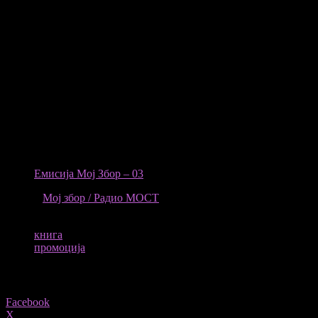
Културен Центар.
Модераторка на настанот ќе биде Наташа Атанасова, а ќе се
обрати и Ненад Стевовиќ во улога на издавач.
Освен презентирањето на книгата и авторството, публиката
ќе има можност да проследи диџеј, а ќе се служи и коктел.
Промоцијата се организира во согласност со протоколите за
заштита на населението од заразни болести.
Повеќе за книгата можете да слушнете од гостувањето на
авторката во емисијата „Мој збор“ на Радио МОСТ
Емисија Мој Збор – 03
ИЗВОР
Мој збор / Радио МОСТ
ТАГОВИ
книга
промоција
Share
Facebook
X