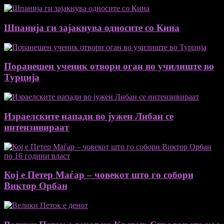
Шпанија ги зајакнува односите со Кина
Поранешен ученик отвори оган во училиште во
Турција
Израелските напади во јужен Либан се
интензивираат
Кој е Петер Маѓар – човекот што го собори
Виктор Орбан