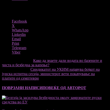
Share
Facebook
X
WhatsApp
Linkedin
Email
Print
Telegram
Viber
претходниот член,
Како да знаете дали водата во базените и
чиста и безбедна за капење?
Следната статија
Синдикатот на УКИМ најавува бојкот на
јунска испитна сесија, министерот вети покачување на
платите од семптеври
ПОВРЗАНИ НАПИСИ
ПОВЕЌЕ ОД АВТОРОТ