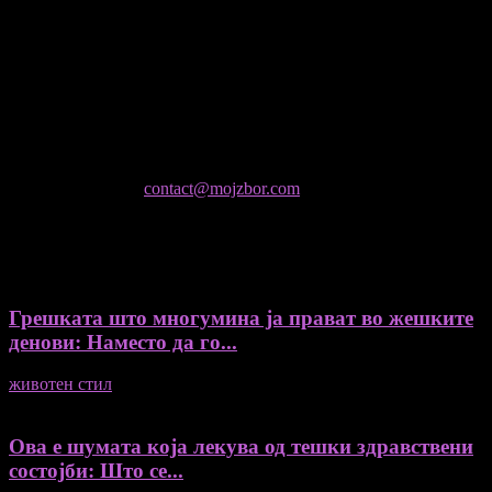
уредник
- Миодраг Константинов - Автор
- Ристо Пауновски - Автор
Колумнисти на Мој збор
- Гоце Кузески
Не е дозволено преземање или копирање на содржините на
Мој збор, без согласност на уредникот
контактирајте не:
contact@mojzbor.com
ДУРИ И ПОВЕЌЕ ВЕСТИ
Грешката што многумина ја прават во жешките
денови: Наместо да го...
животен стил
04/08/2026
Ова е шумата која лекува од тешки здравствени
состојби: Што се...