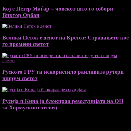
Кој е Петер Маѓар – човекот што го собори
Виктор Орбан
Велики Петок е денот на Крстот: Страдањето кое
го промени светот
Руското ГРУ ги искористило ранливите рутери
ширум светот
Русија и Кина ја блокираа резолуцијата на ОН
за Хормускиот теснец
August 2026