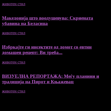
животен стил
04/08/2026
Македонија што воодушевува: Скриената
убавина на Беласица
животен стил
04/08/2026
Избркајте ги инсектите од домот со евтин
домашен рецепт: Ви треба...
животен стил
23/06/2026
ВИЗУЕЛНА РЕПОРТАЖА: Меѓу планини и
традиција на Пирот и Књажевац
животен стил
23/06/2026
Медиум и платформа за промовирање на автентични
мислители, автори, ставови и информации.
- Магдалена Стојмановиќ Константинов - Главен и одговорен