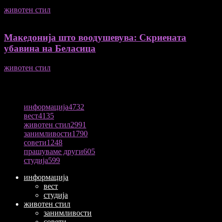
животен стил
04/08/2026
Македонија што воодушевува: Скриената
убавина на Беласица
животен стил
04/08/2026
ПОПУЛАРНА КАТЕГОРИЈА
информација
4732
вест
4135
животен стил
2991
занимливости
1790
совети
1248
прашуваме други
605
студија
599
информација
вест
студија
животен стил
занимливости
совети