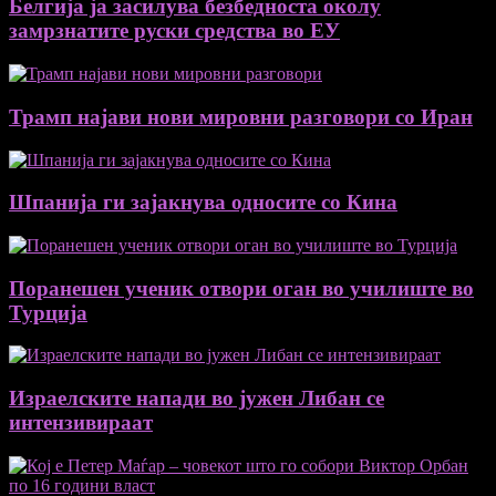
Белгија ја засилува безбедноста околу
замрзнатите руски средства во ЕУ
Трамп најави нови мировни разговори со Иран
Шпанија ги зајакнува односите со Кина
Поранешен ученик отвори оган во училиште во
Турција
Израелските напади во јужен Либан се
интензивираат