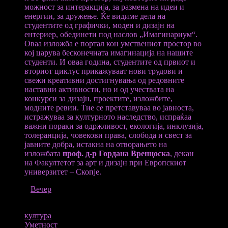
можност за интеракција, за размена на идеи и
енергии, за дружење. Ќе видиме дела на
студентите од графички, моден и дизајн на
ентериер, обединети под наслов „Имагинариум“.
Оваа изложба е портал кон умствениот простор во
кој царува бесконечната имагинација на нашите
студенти. И оваа година, студентите од првиот и
вториот циклус прикажуваат нови трудови и
свежи креативни достигнувања од редовните
наставни активности, но и од учествата на
конкурси за дизајн, проектите, изложбите,
модните ревии. Тие се претставуваа во јавноста,
истражуваа за културното наследство, испраќаа
важни пораки за одржливост, екологија, инклузија,
толеранција, човекови права, слобода и свест за
јавните добра, истакна на отворањето на
изложбата
проф. д-р Гордана Вренцоска
, декан
на Факултетот за арт и дизајн при Европскиот
универзитет – Скопје.
ИЗВОР
Вечер
ТАГОВИ
култура
Уметност