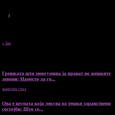
M
T
W
T
F
S
S
1
2
3
4
5
6
7
8
9
10
11
12
13
14
15
16
17
18
19
20
21
22
23
24
25
26
27
28
29
30
31
« Jun
Recent Posts
Грешката што многумина ја прават во жешките
денови: Наместо да го...
животен стил
04/08/2026
Ова е шумата која лекува од тешки здравствени
состојби: Што се...