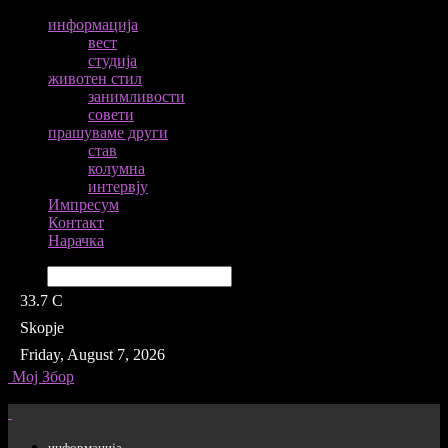
информација
вест
студија
животен стил
занимливости
совети
прашуваме други
став
колумна
интервју
Импресум
Контакт
Нарачка
Барај
33.7
C
Skopje
Friday, August 7, 2026
Мој Збор
информација