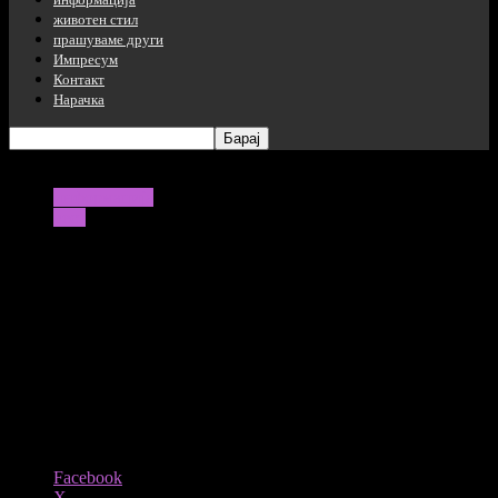
животен стил
прашуваме други
Импресум
Контакт
Нарачка
информација
вест
На Европски Универзитет во Скопје се
отвори годишната изложбa
„Имагинариум“
02/06/2022
1000
Share
Facebook
X