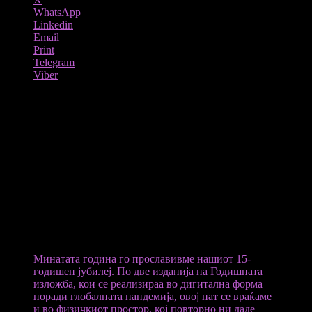
WhatsApp
Linkedin
Email
Print
Telegram
Viber
„Имагинариум“ е насловот на традиционалната годишна изложба на
студентите од Факултетот за арт и дизајн при Европски универзитет –
Скопје, која во присуство на управниот одбор, ректорот, генералниот
секретар, професорите, студентите и многу гости, вчеравечер беше
отворена во големата хала на поранешната печатница, во просториите
на оваа високообразовна институција.
На атрактивната изложба, која предизвика голем интерес во
јавноста и особено кај љубителите на современата уметност и
дизајн, беа претставени делата на студентите од сите три
насоки моден, графички дизајн и дизајн на ентериер,
создадени во текот на академската 2021/2022 година.
Минатата година го прославивме нашиот 15-
годишен јубилеј. По две изданија на Годишната
изложба, кои се реализираа во дигитална форма
поради глобалната пандемија, овој пат се враќаме
и во физичкиот простор, кој повторно ни даде