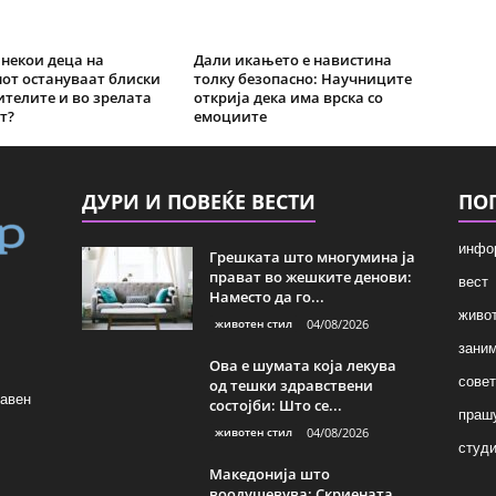
некои деца на
Дали икањето е навистина
от остануваат блиски
толку безопасно: Научниците
ителите и во зрелата
открија дека има врска со
т?
емоциите
ДУРИ И ПОВЕЌЕ ВЕСТИ
ПО
инфо
Грешката што многумина ја
прават во жешките денови:
вест
Наместо да го...
живот
животен стил
04/08/2026
зани
Ова е шумата која лекува
совет
од тешки здравствени
лавен
состојби: Што се...
праш
животен стил
04/08/2026
студи
Македонија што
воодушевува: Скриената