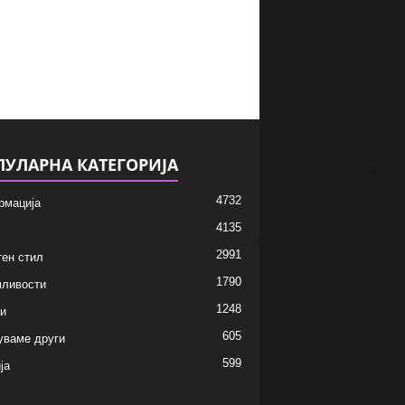
ПУЛАРНА КАТЕГОРИЈА
4732
рмација
4135
2991
ен стил
1790
мливости
1248
и
605
уваме други
599
ја