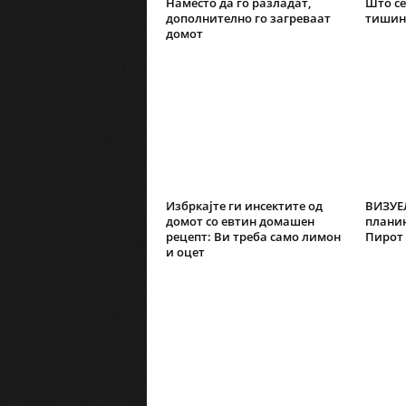
Наместо да го разладат,
Што се
дополнително го загреваат
тишин
домот
Избркајте ги инсектите од
ВИЗУЕ
домот со евтин домашен
планин
рецепт: Ви треба само лимон
Пирот
и оцет