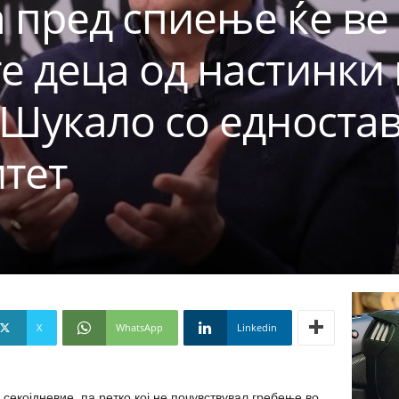
а пред спиење ќе ве
е деца од настинки 
 Шукало со едноста
итет
X
WhatsApp
Linkedin
секојдневие, па ретко кој не почувствувал гребење во