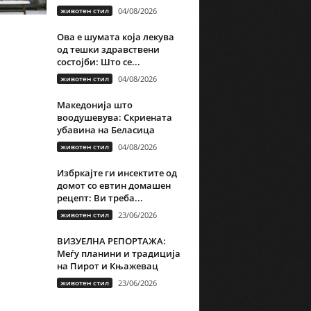
животен стил
04/08/2026
Ова е шумата која лекува
од тешки здравствени
состојби: Што се...
животен стил
04/08/2026
Македонија што
воодушевува: Скриената
убавина на Беласица
животен стил
04/08/2026
Избркајте ги инсектите од
домот со евтин домашен
рецепт: Ви треба...
животен стил
23/06/2026
ВИЗУЕЛНА РЕПОРТАЖА:
Меѓу планини и традиција
на Пирот и Књажевац
животен стил
23/06/2026