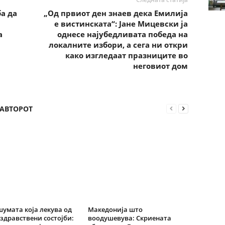
ба да
„Од првиот ден знаев дека Емилија
е вистинската“: Јане Мицевски ја
а
однесе најубедливата победа на
локалните избори, а сега ни откри
како изгледаат празниците во
неговиот дом
 АВТОРОТ
шумата која лекува од
Македонија што
здравствени состојби:
воодушевува: Скриената