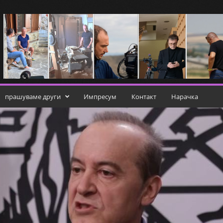
прашуваме други
Импресум
Контакт
Нарачка