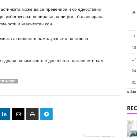
 настинката може да се превенира и со едноставни
M
це, избегнување допирање на лицето, балансирана
ечности и квалитетен сон.
3
изичка активност и намалувањето на стресот
10
17
 здрави навики често е доволна за организмот сам
24
SCREENSHOT
31
« Jun
REC
Следната статија