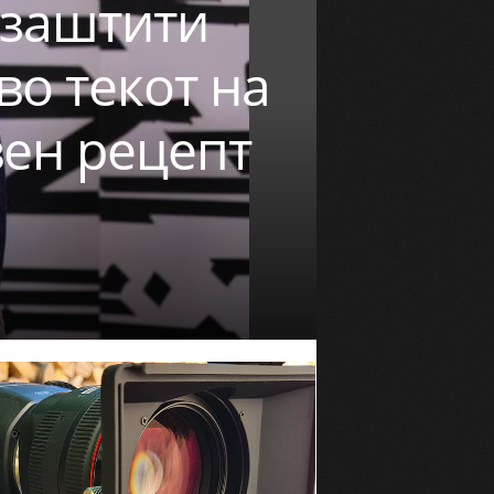
 заштити
во текот на
вен рецепт