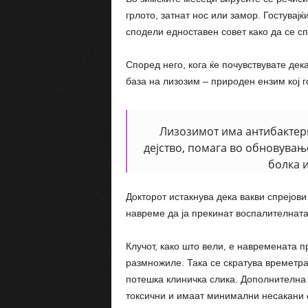
грлото, затнат нос или замор. Гостувај
сподели едноставен совет како да се сп
Според него, кога ќе почувствувате дека
база на лизозим – природен ензим кој г
Лизозимот има антибактер
дејство, помага во обновувањ
болка и
Докторот истакнува дека вакви спрејови
навреме да ја прекинат воспалителната
Клучот, како што вели, е навремената п
размножиле. Така се скратува времетр
потешка клиничка слика. Дополнителна 
токсични и имаат минимални несакани 