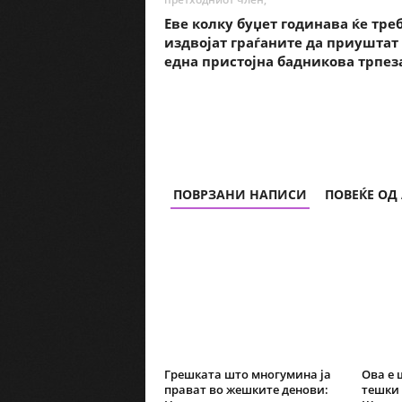
Еве колку буџет годинава ќе тре
издвојат граѓаните да приуштат
една пристојна бадникова трпез
ПОВРЗАНИ НАПИСИ
ПОВЕЌЕ ОД
Грешката што многумина ја
Ова е 
прават во жешките денови:
тешки 