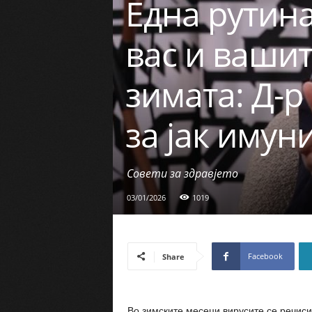
Една рутин
вас и вашит
зимата: Д-р
за јак имун
Совети за здравјето
03/01/2026
1019
Facebook
Share
Во зимските месеци вирусите се речиси 