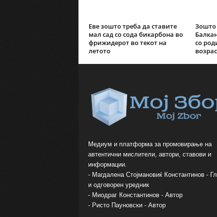
Еве зошто треба да ставите
Зошто 
мал сад со сода бикарбона во
Балкан
фрижидерот во текот на
со род
летото
возрас
Медиум и платформа за промовирање на
автентични мислители, автори, ставови и
информации.
- Магдалена Стојмановиќ Константинов - Г
и одговорен уредник
- Миодраг Константинов - Автор
- Ристо Пауновски - Автор