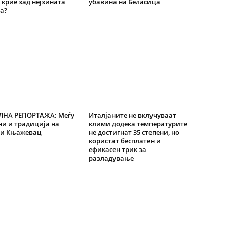
 крие зад нејзината
убавина на Беласица
а?
ЛНА РЕПОРТАЖА: Меѓу
Италјаните не вклучуваат
и и традиција на
клими додека температурите
 и Књажевац
не достигнат 35 степени, но
користат бесплатен и
ефикасен трик за
разладување