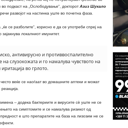
ќи во подкаст на „Ослободување“, докторот
Азиз Шукало
речи развојот на настинка уште во почетна фаза.
 „ќе се разболите“, корисно е да се употреби спреј на
о зајакнува локалниот имунитет.
иско, антивирусно и противвоспалително
е на слузокожата и го намалува чувството на
 иритација во грлото.
 често веќе се наоѓаат во домашните аптеки и можат
 реакција.
римена – додека бактериите и вирусите сè уште не се
аењето на симптомите и се намалува ризикот од
предност е што препаратите на база на лизозим не се
ефекти.