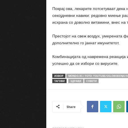
Покрај ова, лекарите потсетуваат дека
секојдневни навики: редовно миење ра
исхрана со доволно витамини, внес на т
Престојот на свеж воздух, умерената ф
дополнително го јакнат имунитетот.
Комбинацијата од навремена реакција и
успешно да се избори со вирусите.
ИЗВОР
MONDO.RS / FOTO: YOUTUBE/OSLOBOĐENJE/
ТАГОВИ
ЗДРАВЈЕ
СОВЕТИ
Share
претходниот член,