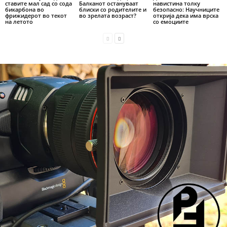
ставите мал сад со сода
Балканот остануваат
навистина толку
бикарбона во
блиски со родителите и
безопасно: Научниците
фрижидерот во текот
во зрелата возраст?
открија дека има врска
на летото
со емоциите