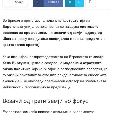
Facebook
X
Share
Во Брисел е претставена
нова визна стратегија на
Европската унија
, со која првпат се најавува
системско
решение за професионални возачи од земји надвор од
Шенген
, преку воведување
специјални визи за продолжен
краткорочен престој
.
Како што изјави потпретседателката на Европската комисија,
Хена Виркунен
, целта е создавање
модерна и стратешка
визна политика
која ќе ги зајакне безбедносните проверки, ќе
го олесни пристапот за луѓе што придонесуваат за европската
економија и ќе обезбеди поефикасен одговор на зголемената
мобилност и геополитичките предизвици.
Возачи од трети земји во фокус
Европската комисија првпат експлицитно ги споменува