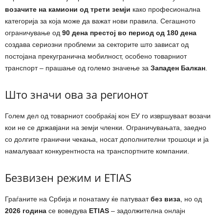
возачите на камиони од трети земји
како професионална
категорија за која може да важат нови правила. Сегашното
ограничување од
90 дена престој во период од 180 дена
создава сериозни проблеми за секторите што зависат од
постојана прекугранична мобилност, особено товарниот
транспорт – прашање од големо значење за
Западен Балкан
.
Што значи ова за регионот
Голем дел од товарниот сообраќај кон ЕУ го извршуваат возачи
кои не се државјани на земји членки. Ограничувањата, заедно
со долгите гранични чекања, носат дополнителни трошоци и ја
намалуваат конкурентноста на транспортните компании.
Безвизен режим и ETIAS
Граѓаните на Србија и понатаму ќе патуваат
без виза
, но од
2026 година
се воведува
ETIAS
– задолжителна онлајн