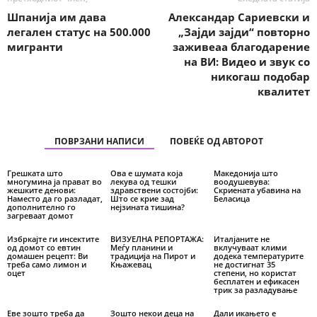
Шпанија им дава
Александар Сариевски и
легален статус на 500.000
„Зајди зајди“ повторно
мигранти
заживеаа благодарение
на ВИ: Видео и звук со
никогаш подобар
квалитет
ПОВРЗАНИ НАПИСИ
ПОВЕЌЕ ОД АВТОРОТ
Грешката што
Ова е шумата која
Македонија што
многумина ја прават во
лекува од тешки
воодушевува:
жешките денови:
здравствени состојби:
Скриената убавина на
Наместо да го разладат,
Што се крие зад
Беласица
дополнително го
нејзината тишина?
загреваат домот
Избркајте ги инсектите
ВИЗУЕЛНА РЕПОРТАЖА:
Италјаните не
од домот со евтин
Меѓу планини и
вклучуваат клими
домашен рецепт: Ви
традиција на Пирот и
додека температурите
треба само лимон и
Књажевац
не достигнат 35
оцет
степени, но користат
бесплатен и ефикасен
трик за разладување
Еве зошто треба да
Зошто некои деца на
Дали икањето е