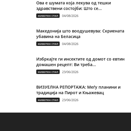
Ова е шумата која лекува од тешки
здравствени состојби: Што се...
животен стил
04/08/2026
Македонија што воодушевува: Скриената
убавина на Беласица
животен стил
04/08/2026
Избркајте ги инсектите од домот со евтин
домашен рецепт: Ви треба...
животен стил
23/06/2026
ВИЗУЕЛНА РЕПОРТАЖА: Меѓу планини и
традиција на Пирот и Књажевац
животен стил
23/06/2026