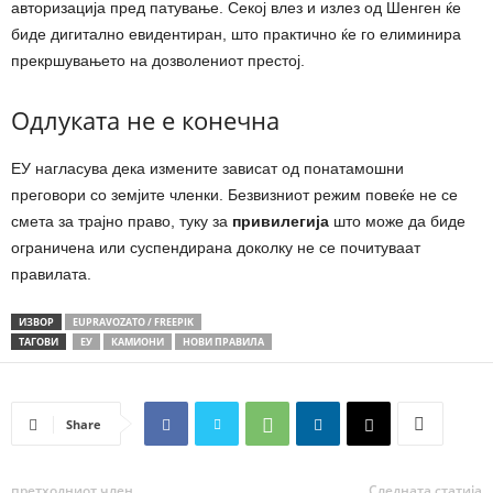
авторизација пред патување. Секој влез и излез од Шенген ќе
биде дигитално евидентиран, што практично ќе го елиминира
прекршувањето на дозволениот престој.
Одлуката не е конечна
ЕУ нагласува дека измените зависат од понатамошни
преговори со земјите членки. Безвизниот режим повеќе не се
смета за трајно право, туку за
привилегија
што може да биде
ограничена или суспендирана доколку не се почитуваат
правилата.
ИЗВОР
EUPRAVOZATO / FREEPIK
ТАГОВИ
ЕУ
КАМИОНИ
НОВИ ПРАВИЛА
Share
претходниот член,
Следната статија