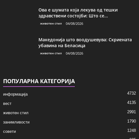
Ова е шумата која лекува од тешки
здравствени состојби: Што се...
животен стил
04/08/2026
Македонија што воодушевува: Скриената
убавина на Беласица
животен стил
04/08/2026
ПОПУЛАРНА КАТЕГОРИЈА
4732
информација
4135
вест
2991
животен стил
1790
занимливости
1248
совети