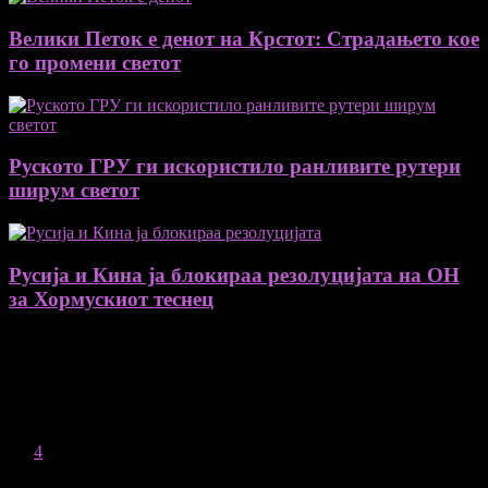
Велики Петок е денот на Крстот: Страдањето кое
го промени светот
Руското ГРУ ги искористило ранливите рутери
ширум светот
Русија и Кина ја блокираа резолуцијата на ОН
за Хормускиот теснец
August 2026
M
T
W
T
F
S
S
1
2
3
4
5
6
7
8
9
10
11
12
13
14
15
16