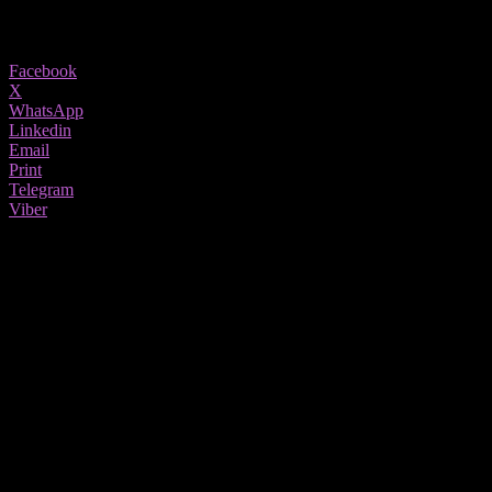
735
Share
Facebook
X
WhatsApp
Linkedin
Email
Print
Telegram
Viber
Ако некогаш сте се запрашале кога мажите созреваат, научниците дале
се од себе за да одговорат на ова прашање.
Отсекогаш било точно дека жените созреваат порано од
мажите, а сега истражувањата покажаа дека тоа навистина е
точно.
Без разлика дали сте жена која се прашува што поминува низ
главата на вашиот маж или мајка која се обидува да открие
како вашиот син некогаш ќе може сам да се справи со
животот, прашањето е исто: кога мажите созреваат? Излегува
дека не сте сами во тоа размислување. Всушност, една студија
од 2013 година покажа дека мажите созреваат дури 11 години