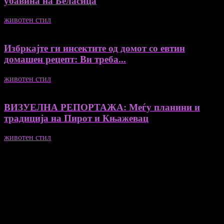
убавина на Беласица
животен стил
04/08/2026
Избркајте ги инсектите од домот со евтин
домашен рецепт: Ви треба...
животен стил
23/06/2026
ВИЗУЕЛНА РЕПОРТАЖА: Меѓу планини и
традиција на Пирот и Књажевац
животен стил
23/06/2026
Медиум и платформа за промовирање на автентични
мислители, автори, ставови и информации.
- Магдалена Стојмановиќ Константинов - Главен и одговорен
уредник
- Миодраг Константинов - Автор
- Ристо Пауновски - Автор
Колумнисти на Мој збор