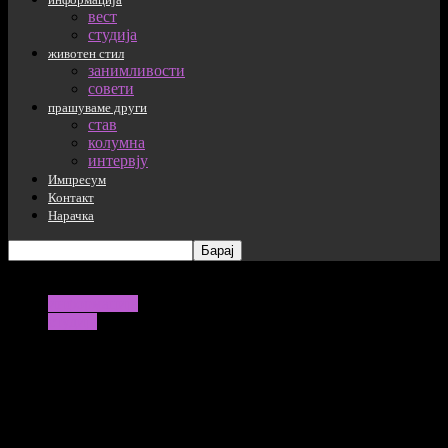
вест
студија
животен стил
занимливости
совети
прашуваме други
став
колумна
интервју
Импресум
Контакт
Нарачка
информација
студија
Дали навистина мажите созреваат
поспоро од жените?
23/08/2022