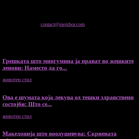
- Гоце Кузески
Не е дозволено преземање или копирање на содржините на
Мој збор, без согласност на уредникот
контактирајте не:
contact@mojzbor.com
ДУРИ И ПОВЕЌЕ ВЕСТИ
Грешката што многумина ја прават во жешките
денови: Наместо да го...
животен стил
04/08/2026
Ова е шумата која лекува од тешки здравствени
состојби: Што се...
животен стил
04/08/2026
Македонија што воодушевува: Скриената