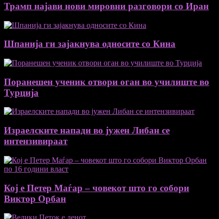
Трамп најави нови мировни разговори со Иран
Шпанија ги зајакнува односите со Кина
Поранешен ученик отвори оган во училиште во
Турција
Израелските напади во јужен Либан се
интензивираат
Кој е Петер Маѓар – човекот што го собори
Виктор Орбан