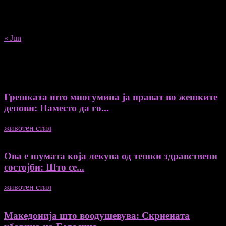
17
18
19
20
21
22
23
24
25
26
27
28
29
30
31
« Jun
Recent Posts
Грешката што многумина ја прават во жешките
денови: Наместо да го...
животен стил
04/08/2026
Ова е шумата која лекува од тешки здравствени
состојби: Што се...
животен стил
04/08/2026
Македонија што воодушевува: Скриената