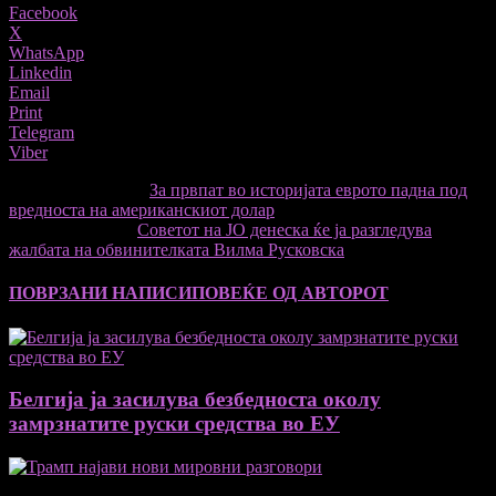
Facebook
X
WhatsApp
Linkedin
Email
Print
Telegram
Viber
претходниот член,
За првпат во историјата еврото падна под
вредноста на американскиот долар
Следната статија
Советот на ЈО денеска ќе ја разгледува
жалбата на обвинителката Вилма Русковска
ПОВРЗАНИ НАПИСИ
ПОВЕЌЕ ОД АВТОРОТ
Белгија ја засилува безбедноста околу
замрзнатите руски средства во ЕУ