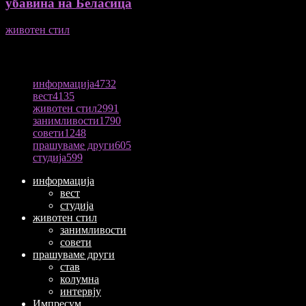
убавина на Беласица
животен стил
04/08/2026
ПОПУЛАРНА КАТЕГОРИЈА
информација
4732
вест
4135
животен стил
2991
занимливости
1790
совети
1248
прашуваме други
605
студија
599
информација
вест
студија
животен стил
занимливости
совети
прашуваме други
став
колумна
интервју
Импресум