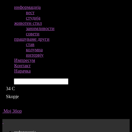
информација
вест
студија
животен стил
занимливости
совети
прашуваме други
став
колумна
интервју
Импресум
Контакт
Нарачка
Барај
34
C
Skopje
Мој Збор
информација