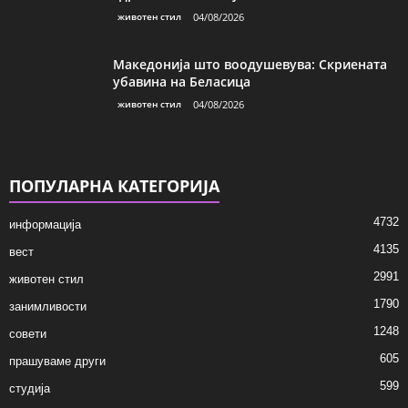
животен стил
04/08/2026
Македонија што воодушевува: Скриената
убавина на Беласица
животен стил
04/08/2026
ПОПУЛАРНА КАТЕГОРИЈА
4732
информација
4135
вест
2991
животен стил
1790
занимливости
1248
совети
605
прашуваме други
599
студија