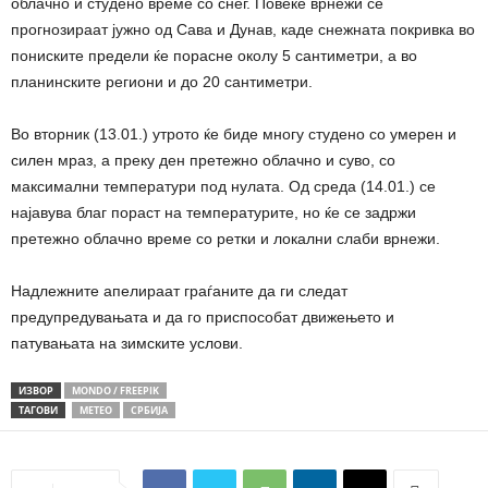
облачно и студено време со снег. Повеќе врнежи се
прогнозираат јужно од Сава и Дунав, каде снежната покривка во
пониските предели ќе порасне околу 5 сантиметри, а во
планинските региони и до 20 сантиметри.
Во вторник (13.01.) утрото ќе биде многу студено со умерен и
силен мраз, а преку ден претежно облачно и суво, со
максимални температури под нулата. Од среда (14.01.) се
најавува благ пораст на температурите, но ќе се задржи
претежно облачно време со ретки и локални слаби врнежи.
Надлежните апелираат граѓаните да ги следат
предупредувањата и да го приспособат движењето и
патувањата на зимските услови.
ИЗВОР
MONDO / FREEPIK
ТАГОВИ
МЕТЕО
СРБИЈА