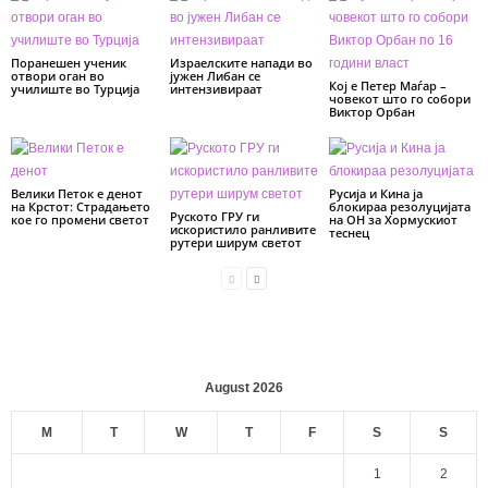
Поранешен ученик
Израелските напади во
отвори оган во
јужен Либан се
Кој е Петер Маѓар –
училиште во Турција
интензивираат
човекот што го собори
Виктор Орбан
Велики Петок е денот
Русија и Кина ја
на Крстот: Страдањето
блокираа резолуцијата
Руското ГРУ ги
кое го промени светот
на ОН за Хормускиот
искористило ранливите
теснец
рутери ширум светот
August 2026
M
T
W
T
F
S
S
1
2