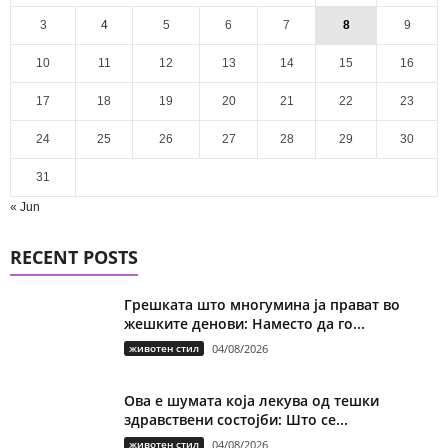
3
4
5
6
7
8
9
10
11
12
13
14
15
16
17
18
19
20
21
22
23
24
25
26
27
28
29
30
31
« Jun
RECENT POSTS
Грешката што многумина ја прават во
жешките денови: Наместо да го...
животен стил
04/08/2026
Ова е шумата која лекува од тешки
здравствени состојби: Што се...
животен стил
04/08/2026