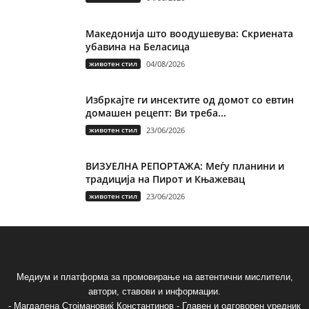
Македонија што воодушевува: Скриената
убавина на Беласица
животен стил
04/08/2026
Избркајте ги инсектите од домот со евтин
домашен рецепт: Ви треба...
животен стил
23/06/2026
ВИЗУЕЛНА РЕПОРТАЖА: Меѓу планини и
традиција на Пирот и Књажевац
животен стил
23/06/2026
Медиум и платформа за промовирање на автентични мислители,
автори, ставови и информации.
- Магдалена Стојмановиќ Константинов - Главен и одговорен уредник