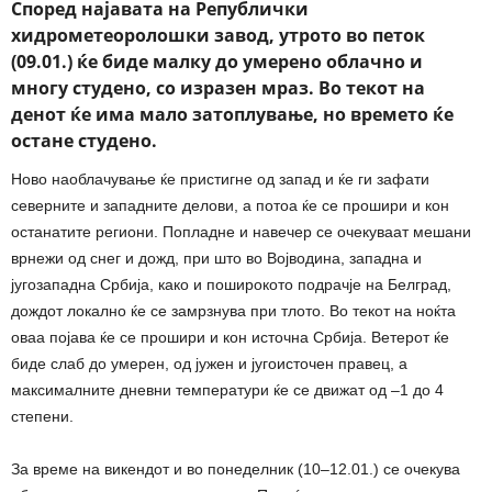
Според најавата на
Републички
хидрометеоролошки завод
, утрото во петок
(09.01.) ќе биде малку до умерено облачно и
многу студено, со изразен мраз. Во текот на
денот ќе има мало затоплување, но времето ќе
остане студено.
Ново наоблачување ќе пристигне од запад и ќе ги зафати
северните и западните делови, а потоа ќе се прошири и кон
останатите региони. Попладне и навечер се очекуваат мешани
врнежи од снег и дожд, при што во Војводина, западна и
југозападна Србија, како и поширокото подрачје на Белград,
дождот локално ќе се замрзнува при тлото. Во текот на ноќта
оваа појава ќе се прошири и кон источна Србија. Ветерот ќе
биде слаб до умерен, од јужен и југоисточен правец, а
максималните дневни температури ќе се движат од –1 до 4
степени.
За време на викендот и во понеделник (10–12.01.) се очекува