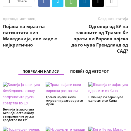
Share
претходниот член,
Следната статија
Појава на мраз на
Одговор од ЕУ на
патиштата низ
заканите од Трамп: Ќе
Македонија, еве каде е
прати ли Европа војска
најкритично
да го чува Грендланд од
САД?
ПОВРЗАНИ НАПИСИ
ПОВЕЌЕ ОД АВТОРОТ
Трамп најави нови
Шпанија ги зајакнува
мировни разговори со
односите со Кина
Иран
Белгија ја засилува
безбедноста околу
замрзнатите руски
средства во ЕУ