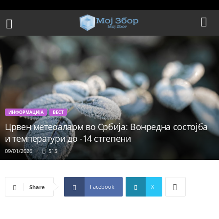
ИНФОРМАЦИЈА
ВЕСТ
Црвен метеоаларм во Србија: Вонредна состојба
и температури до -14 стгепени
09/01/2026
515
Facebook
X
Share