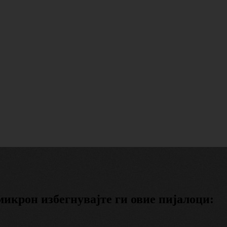
омикрон избегнувајте ги овие пијалоци: