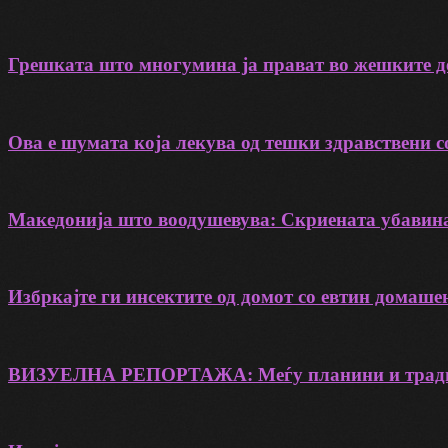
Грешката што многумина ја прават во жешките де
Ова е шумата која лекува од тешки здравствени с
Македонија што воодушевува: Скриената убавин
Избркајте ги инсектите од домот со евтин домаше
ВИЗУЕЛНА РЕПОРТАЖА: Меѓу планини и традиц