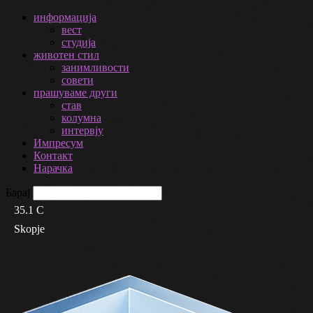
информација
вест
студија
животен стил
занимливости
совети
прашуваме други
став
колумна
интервју
Импресум
Контакт
Нарачка
Барај
35.1
C
Skopje