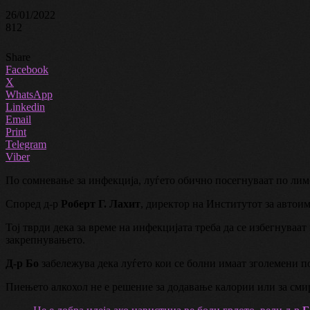
26/01/2022
812
Share
Facebook
X
WhatsApp
Linkedin
Email
Print
Telegram
Viber
По сомневање за инфекција, луѓето обично посегнуваат по лим
Според д-р
Роберт Г. Лахит
, директор на Институтот за автоим
Тој тврди дека за време на инфекцијата треба да се избегнуваат 
закрепнувањето.
Д-р Бо
забележува дека луѓето кои се болни имаат зголемени по
Пиењето алкохол не е решение за додавање калории или за смир