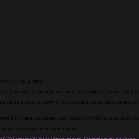
онада и чашка ракија
уни и ревматски заболувања при Сент Џозеф Хелт, овие два пијал
пијалоци на база на цитрус. Тој исто така додаде дека топлата су
треби за храна, што значи дека можеби ќе треба да внесуваат по
ување на болката додека сте болни.