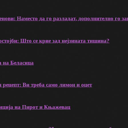
нови: Наместо да го разладат, дополнително го за
остојби: Што се крие зад нејзината тишина?
а на Беласица
н рецепт: Ви треба само лимон и оцет
ија на Пирот и Књажевац