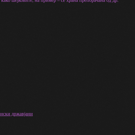
 како шејковите, на пример – се храна препорачана од др.
донски државјани