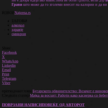
Не е добра идеја ако навистина ве боли грлото, вели д-р
Б
Грави
што може да го зголеми внесот на калории и да ви
ИЗВОР
Najzena.rs
ТАГОВИ
алкохол
здравје
омикрон
Share
Facebook
X
WhatsApp
Linkedin
Email
Print
Telegram
Viber
претходниот член,
Бугарското обвинителство: Возачот е виновен
Следната статија
Мајка за восхит: Работи како касиерка со бебет
ПОВРЗАНИ НАПИСИ
ПОВЕЌЕ ОД АВТОРОТ