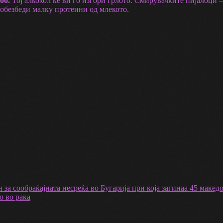
об.
Тој алкохол ќе ви го изгори грлото. Смирувачките пијалоци –
 обезбеди малку протеини од млекото.
 за сообраќајната несреќа во Бугарија при која загинаа 45 маке
о во рака