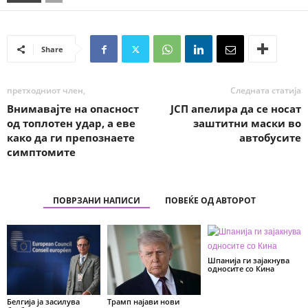
Share
претходниот член,
Следната статија
Внимавајте на опасност
ЈСП апелира да се носат
од топлотен удар, а еве
заштитни маски во
како да ги препознаете
автобусите
симптомите
ПОВРЗАНИ НАПИСИ
ПОВЕЌЕ ОД АВТОРОТ
Шпанија ги зајакнува
односите со Кина
Белгија ја засилува
Трамп најави нови