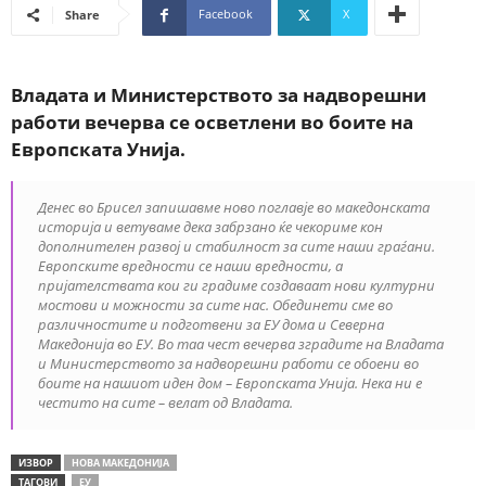
Facebook
X
Share
Владата и Министерството за надворешни
работи вечерва се осветлени во боите на
Европската Унија.
Денес во Брисел запишавме ново поглавје во македонската
историја и ветуваме дека забрзано ќе чекориме кон
дополнителен развој и стабилност за сите наши граѓани.
Европските вредности се наши вредности, а
пријателствата кои ги градиме создаваат нови културни
мостови и можности за сите нас. Обединети сме во
различностите и подготвени за ЕУ дома и Северна
Македонија во ЕУ. Во таа чест вечерва зградите на Владата
и Министерството за надворешни работи се обоени во
боите на нашиот иден дом – Европската Унија. Нека ни е
честито на сите – велат од Владата.
ИЗВОР
НОВА МАКЕДОНИЈА
ТАГОВИ
ЕУ