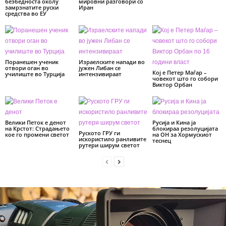
безбедноста околу
мировни разговори со
замрзнатите руски
Иран
средства во ЕУ
Поранешен ученик
Израелските напади во
отвори оган во
јужен Либан се
Кој е Петер Маѓар –
училиште во Турција
интензивираат
човекот што го собори
Виктор Орбан
Велики Петок е денот
Русија и Кина ја
на Крстот: Страдањето
блокираа резолуцијата
Руското ГРУ ги
кое го промени светот
на ОН за Хормускиот
искористило ранливите
теснец
рутери ширум светот