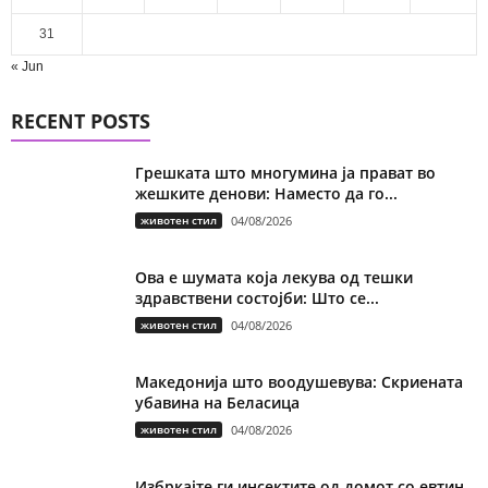
31
« Jun
RECENT POSTS
Грешката што многумина ја прават во
жешките денови: Наместо да го...
животен стил
04/08/2026
Ова е шумата која лекува од тешки
здравствени состојби: Што се...
животен стил
04/08/2026
Македонија што воодушевува: Скриената
убавина на Беласица
животен стил
04/08/2026
Избркајте ги инсектите од домот со евтин