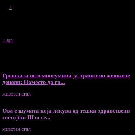
1
2
3
4
5
6
7
8
9
10
11
12
13
14
15
16
17
18
19
20
21
22
23
24
25
26
27
28
29
30
31
« Jun
Recent Posts
Грешката што многумина ја прават во жешките
денови: Наместо да го...
животен стил
04/08/2026
Ова е шумата која лекува од тешки здравствени
состојби: Што се...
животен стил
04/08/2026