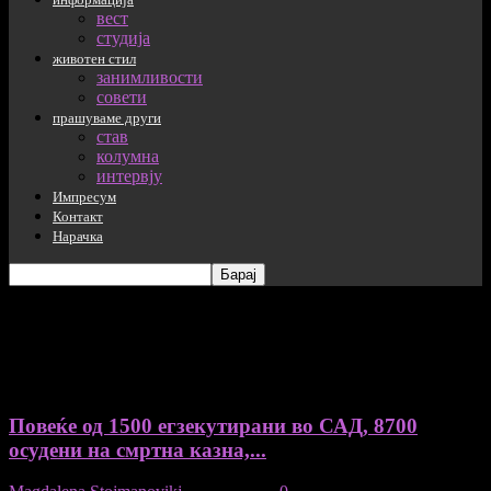
вест
студија
животен стил
занимливости
совети
прашуваме други
став
колумна
интервју
Импресум
Контакт
Нарачка
таг: смртна казна
Повеќе од 1500 егзекутирани во САД, 8700
осудени на смртна казна,...