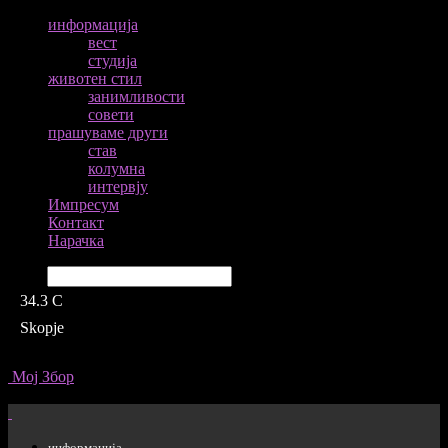
информација
вест
студија
животен стил
занимливости
совети
прашуваме други
став
колумна
интервју
Импресум
Контакт
Нарачка
Барај
34.3
C
Skopje
Мој Збор
информација