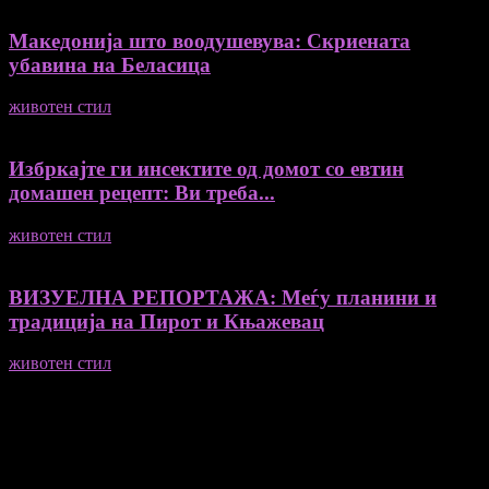
Македонија што воодушевува: Скриената
убавина на Беласица
животен стил
04/08/2026
Избркајте ги инсектите од домот со евтин
домашен рецепт: Ви треба...
животен стил
23/06/2026
ВИЗУЕЛНА РЕПОРТАЖА: Меѓу планини и
традиција на Пирот и Књажевац
животен стил
23/06/2026
Медиум и платформа за промовирање на автентични
мислители, автори, ставови и информации.
- Магдалена Стојмановиќ Константинов - Главен и одговорен
уредник
- Миодраг Константинов - Автор