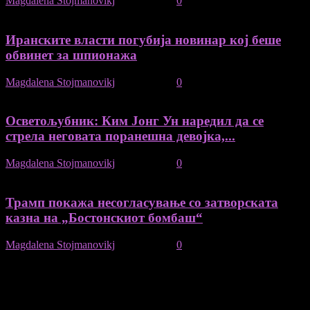
Magdalena Stojmanovikj
-
15/05/2022
0
Иранските власти погубија новинар кој беше
обвинет за шпионажа
Magdalena Stojmanovikj
-
13/12/2020
0
Осветољубник: Ким Јонг Ун наредил да се
стрела неговата поранешна девојка,...
Magdalena Stojmanovikj
-
27/09/2020
0
Трамп покажа несогласување со затворската
казна на „Бостонскиот бомбаш“
Magdalena Stojmanovikj
-
03/08/2020
0
August 2026
M
T
W
T
F
S
S