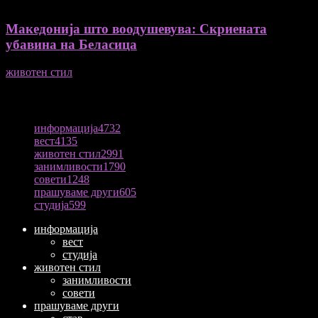
Македонија што воодушевува: Скриената
убавина на Беласица
животен стил
04/08/2026
ПОПУЛАРНА КАТЕГОРИЈА
информација
4732
вест
4135
животен стил
2991
занимливости
1790
совети
1248
прашуваме други
605
студија
599
информација
вест
студија
животен стил
занимливости
совети
прашуваме други