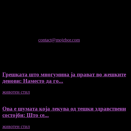
- Ристо Пауновски - Автор
Колумнисти на Мој збор
- Гоце Кузески
Не е дозволено преземање или копирање на содржините на
Мој збор, без согласност на уредникот
контактирајте не:
contact@mojzbor.com
ДУРИ И ПОВЕЌЕ ВЕСТИ
Грешката што многумина ја прават во жешките
денови: Наместо да го...
животен стил
04/08/2026
Ова е шумата која лекува од тешки здравствени
состојби: Што се...
животен стил
04/08/2026