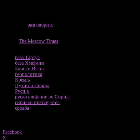
Пред оваа средба помеѓу Путин со сирискиот претседател, Руси
важни точки за руската одбрана и стратешка присутност на Бл
Се очекува
разговорите
да опфатат и
економска соработка и р
Ова Путин го истакна како дел од плановите за продлабочувањ
ИЗВОР
The Moscow Times
ТАГОВИ
база Тартус
база Хмејмим
Блиски Исток
геополитика
Кремљ
Путин и Сирија
Русија
руско влијание во Сирија
сириски претседател
средба
Share
Facebook
X