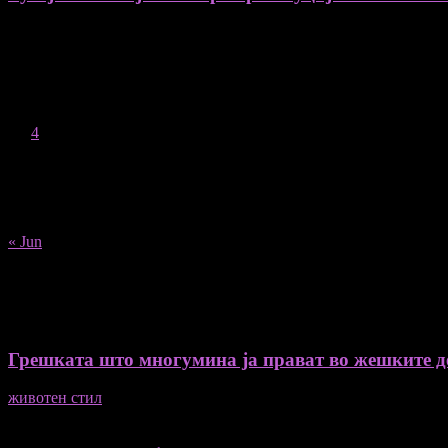
August 2026
M
T
W
T
F
S
S
1
2
3
4
5
6
7
8
9
10
11
12
13
14
15
16
17
18
19
20
21
22
23
24
25
26
27
28
29
30
31
« Jun
Recent Posts
Грешката што многумина ја прават во жешките ден
животен стил
04/08/2026