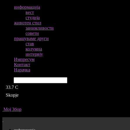
информација
вест
студија
животен стил
занимливости
совети
прашуваме други
став
колумна
интервју
Импресум
Контакт
Нарачка
Барај
33.7
C
Skopje
Мој Збор
информација