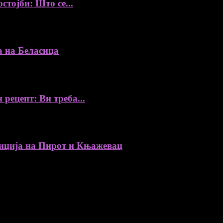
стојби: Што се...
а на Беласица
 рецепт: Ви треба...
ија на Пирот и Књажевац
, автори, ставови и информации.
уредник