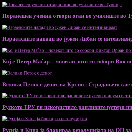
Поранешен ученик отвори оган во училиште во Т
Израелските напади во јужен Либан се интензиви
Кој е Петер Маѓар – човекот што го собори Викт
Велики Петок е денот на Крстот: Страдањето кое 
Руското ГРУ ги искористило ранливите рутери ш
Русија и Кина ја блокираа резолуцијата на ОН за