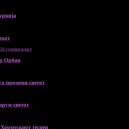
урција
раат
ор Орбан
го промени светот
ирум светот
 Хормускиот теснец