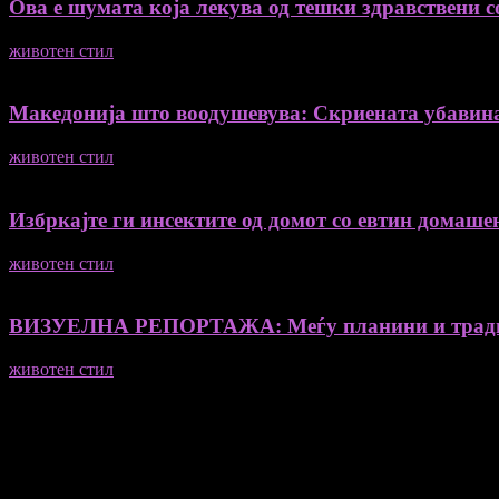
Ова е шумата која лекува од тешки здравствени со
животен стил
04/08/2026
Македонија што воодушевува: Скриената убавин
животен стил
04/08/2026
Избркајте ги инсектите од домот со евтин домашен
животен стил
23/06/2026
ВИЗУЕЛНА РЕПОРТАЖА: Меѓу планини и традиц
животен стил
23/06/2026
Медиум и платформа за промовирање на автентични мислители
- Магдалена Стојмановиќ Константинов - Главен и одговорен 
- Миодраг Константинов - Автор
- Ристо Пауновски - Автор