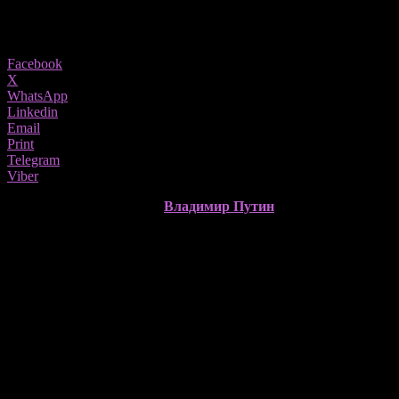
1079
Share
Facebook
X
WhatsApp
Linkedin
Email
Print
Telegram
Viber
Претседателот на Русија,
Владимир Путин
, се сретна во Крем
Сега, кога Москва се обидува да го зацврсти статусот на своите
Русија долго време беше клучен сојузник на поранешниот сир
наизменично ја промени политичката динамика. Овој развој ја
Медитеранот, кои важат за единствени руски воени установи н
Путин изјави дека „многу е направено за обновување на меѓудрж
интегритет“ на Сирија. Ал-Шараа, кој беше на власт по соборув
регион.
И покрај тоа што двајцата лидери не објавија официјални дета
дека прашањето за воените бази веројатно ќе биде дел од диску