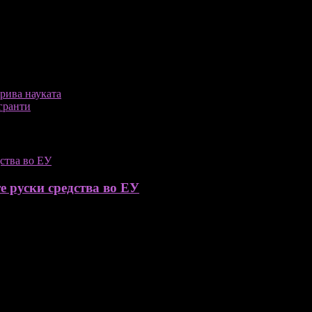
рива науката
гранти
е руски средства во ЕУ