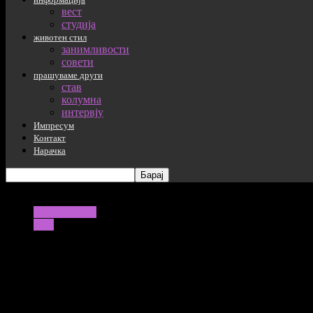
вест
студија
животен стил
занимливости
совети
прашуваме други
став
колумна
интервју
Импресум
Контакт
Нарачка
информација
вест
Путин се сретна со сирискиот претседа
Неизвесност околу руските бази: Путин и сирискиот претседате
29/01/2026