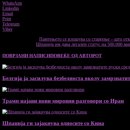
WhatsApp
Linkedin
Email
Print
Telegram
Viber
претходниот член,
Памтењето се влошува со стареење – што отк
Следната статија
Шпанија им дава легален статус на 500.000 ми
ПОВРЗАНИ НАПИСИ
ПОВЕЌЕ ОД АВТОРОТ
Белгија ја засилува безбедноста околу замрзнатит
Трамп најави нови мировни разговори со Иран
Шпанија ги зајакнува односите со Кина