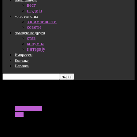
вест
студија
животен стил
занимливости
совети
прашуваме други
став
колумна
интервју
Импресум
Контакт
Нарачка
airport terminal with people moving silhouettes and
sun-ray
информација
вест
Пасош од ЕКС ЈУ република посилен и
од американскиот: Македонскиот на