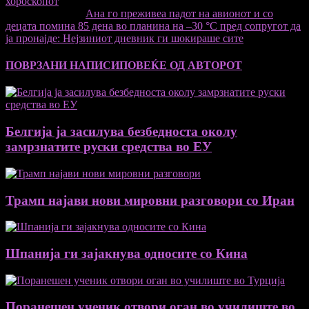
хороскопот
Следната статија
Ана го преживеа падот на авионот и со
децата помина 85 дена во планина на –30 °C пред сопругот да
ја пронајде: Нејзиниот дневник ги шокираше сите
ПОВРЗАНИ НАПИСИ
ПОВЕЌЕ ОД АВТОРОТ
Белгија ја засилува безбедноста околу
замрзнатите руски средства во ЕУ
Трамп најави нови мировни разговори со Иран
Шпанија ги зајакнува односите со Кина
Поранешен ученик отвори оган во училиште во