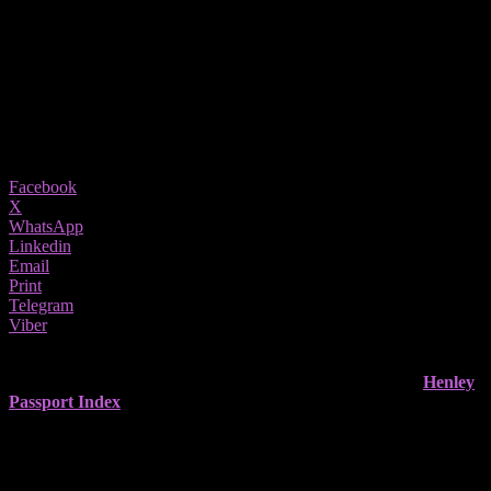
41 место, од не ЕУ земји, пред нас се
само Србите
26/12/2025
650
Share
Facebook
X
WhatsApp
Linkedin
Email
Print
Telegram
Viber
Хрватска напредува на 7. место на листата на најсилни
пасоши во светот
, покажува најновото ажурирање на
Henley
Passport Index
за декември. Ранг-листата се базира на
податоци на
Меѓународна асоцијација за воздушен
транспорт
, а пасошите се оценуваат според бројот
дестинации што можат да се посетат
без виза
или со виза при
пристигнување.