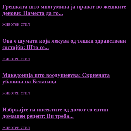
Грешката што многумина ја прават во жешките
денови: Наместо да го...
животен стил
04/08/2026
Ова е шумата која лекува од тешки здравствени
состојби: Што се...
животен стил
04/08/2026
Македонија што воодушевува: Скриената
убавина на Беласица
животен стил
04/08/2026
Избркајте ги инсектите од домот со евтин
домашен рецепт: Ви треба...
животен стил
23/06/2026