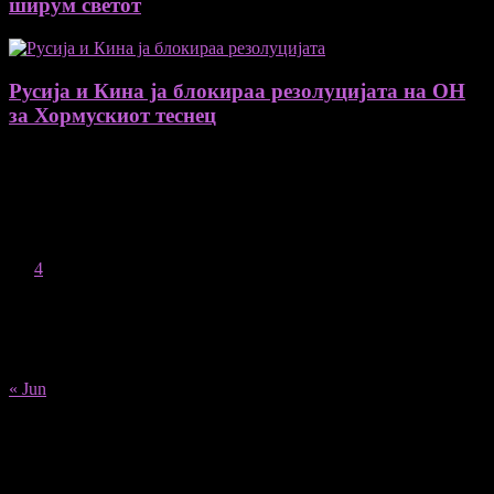
ширум светот
Русија и Кина ја блокираа резолуцијата на ОН
за Хормускиот теснец
August 2026
M
T
W
T
F
S
S
1
2
3
4
5
6
7
8
9
10
11
12
13
14
15
16
17
18
19
20
21
22
23
24
25
26
27
28
29
30
31
« Jun
Recent Posts