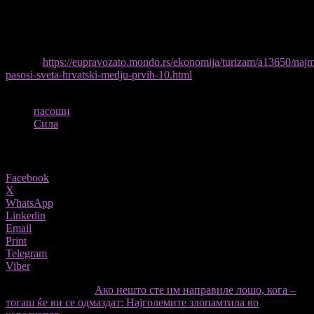
долгорочен тренд
, поткрепен со влезот во ЕУ (2013), како и
приклучувањето кон
Шенген
и
еврозоната
(2023). Седмото
место е
најдобар пласман
на Хрватска досега и ја става во
друштвото на најмоќните пасоши во светот.
ПРЕКУ
https://eupravozato.mondo.rs/ekonomija/turizam/a13650/najm
pasosi-sveta-hrvatski-medju-prvih-10.html
ТАГОВИ
пасоши
Сила
Share
Facebook
X
WhatsApp
Linkedin
Email
Print
Telegram
Viber
претходниот член,
Ако нешто сте им направиле лошо, кога –
тогаш ќе ви се одмаздат: Најголемите злопамтила во