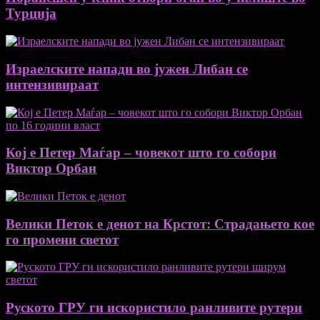
Турција
Израелските напади во јужен Либан се
интензивираат
Кој е Петер Маѓар – човекот што го собори
Виктор Орбан
Велики Петок е денот на Крстот: Страдањето кое
го промени светот
Руското ГРУ ги искористило ранливите рутери