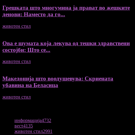
Грешката што многумина ја прават во жешките
денови: Наместо да го...
животен стил
04/08/2026
Ова е шумата која лекува од тешки здравствени
состојби: Што се...
животен стил
04/08/2026
Македонија што воодушевува: Скриената
убавина на Беласица
животен стил
04/08/2026
ПОПУЛАРНА КАТЕГОРИЈА
информација
4732
вест
4135
животен стил
2991