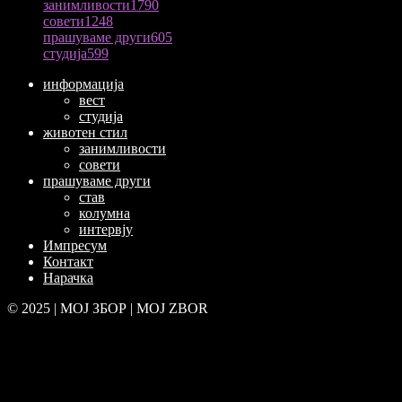
занимливости
1790
совети
1248
прашуваме други
605
студија
599
информација
вест
студија
животен стил
занимливости
совети
прашуваме други
став
колумна
интервју
Импресум
Контакт
Нарачка
© 2025 | МОЈ ЗБОР | MOJ ZBOR