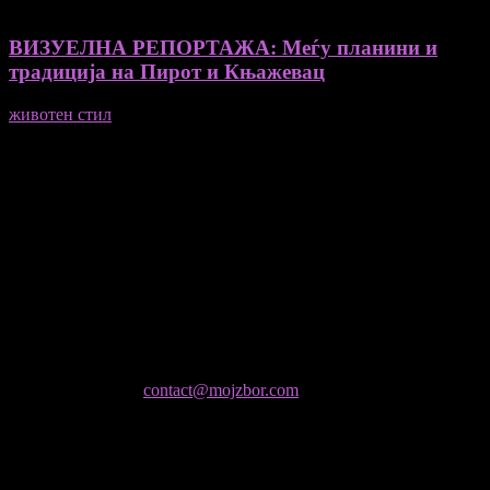
ВИЗУЕЛНА РЕПОРТАЖА: Меѓу планини и
традиција на Пирот и Књажевац
животен стил
23/06/2026
Медиум и платформа за промовирање на автентични
мислители, автори, ставови и информации.
- Магдалена Стојмановиќ Константинов - Главен и одговорен
уредник
- Миодраг Константинов - Автор
- Ристо Пауновски - Автор
Колумнисти на Мој збор
- Гоце Кузески
Не е дозволено преземање или копирање на содржините на
Мој збор, без согласност на уредникот
контактирајте не:
contact@mojzbor.com
ДУРИ И ПОВЕЌЕ ВЕСТИ