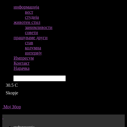
информација
вест
студија
животен стил
занимливости
совети
прашуваме други
став
колумна
интервју
Импресум
Контакт
Нарачка
Барај
30.5
C
Skopje
Мој Збор
информација