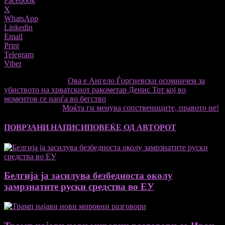
Facebook
X
WhatsApp
Linkedin
Email
Print
Telegram
Viber
претходниот член,
Ова е Ангело Ѓоргиевски осомничен за
убиството на хрватскиот ракометар Денис Тот кој во
моментов се наоѓа во бегство
Следната статија
Моќта ги менува сопствениците, правото не!
ПОВРЗАНИ НАПИСИ
ПОВЕЌЕ ОД АВТОРОТ
Белгија ја засилува безбедноста околу
замрзнатите руски средства во ЕУ