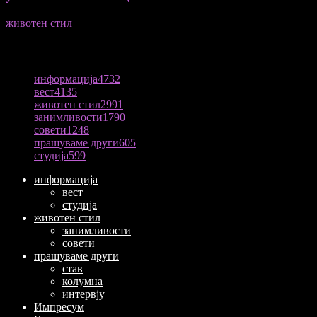
животен стил
04/08/2026
ПОПУЛАРНА КАТЕГОРИЈА
информација
4732
вест
4135
животен стил
2991
занимливости
1790
совети
1248
прашуваме други
605
студија
599
информација
вест
студија
животен стил
занимливости
совети
прашуваме други
став
колумна
интервју
Импресум