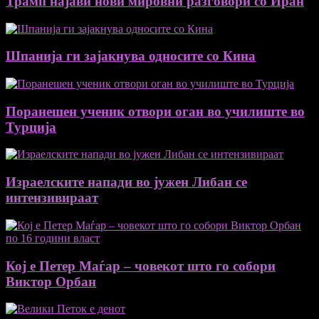
Трамп најави нови мировни разговори со Иран
Шпанија ги зајакнува односите со Кина
Поранешен ученик отвори оган во училиште во
Турција
Израелските напади во јужен Либан се
интензивираат
Кој е Петер Маѓар – човекот што го собори
Виктор Орбан