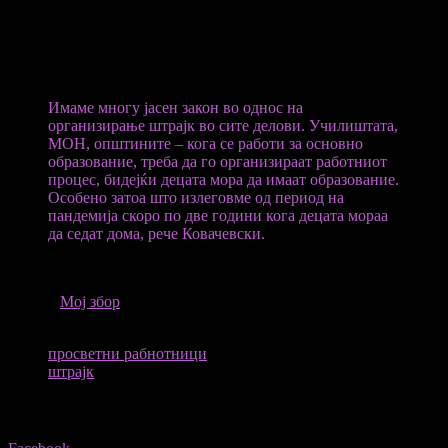
Премиерот Димитар Ковачевски ја искоментира одлуката за
штрајк на СОНК и истакна дека организацијата на процесот
на образование особено во основните училишта мора да има и
за тоа треба да се погрижат МОН, училиштата и општините.
Имаме многу јасен закон во однос на
организирање штрајк во сите делови. Училиштата,
МОН, општините – кога се работи за основно
образование, треба да го организираат работниот
процес, бидејќи децата мора да имаат образование.
Особено затоа што излеговме од период на
пандемија скоро по две години кога децата мораа
да седат дома, рече Ковачевски.
ИЗВОР
Мој збор
ТАГОВИ
просветни рабнотници
штрајк
Share