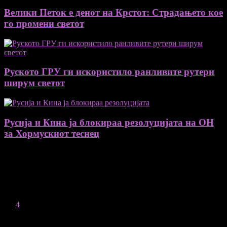
Велики Петок е денот на Крстот: Страдањето кое
го промени светот
Руското ГРУ ги искористило ранливите рутери
ширум светот
Русија и Кина ја блокираа резолуцијата на ОН
за Хормускиот теснец
August 2026
M
T
W
T
F
S
S
1
2
3
4
5
6
7
8
9
10
11
12
13
14
15
16
17
18
19
20
21
22
23