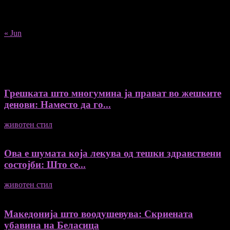
24
25
26
27
28
29
30
31
« Jun
Recent Posts
Грешката што многумина ја прават во жешките
денови: Наместо да го...
животен стил
04/08/2026
Ова е шумата која лекува од тешки здравствени
состојби: Што се...
животен стил
04/08/2026
Македонија што воодушевува: Скриената
убавина на Беласица