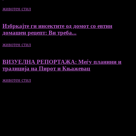
животен стил
04/08/2026
Избркајте ги инсектите од домот со евтин
домашен рецепт: Ви треба...
животен стил
23/06/2026
ВИЗУЕЛНА РЕПОРТАЖА: Меѓу планини и
традиција на Пирот и Књажевац
животен стил
23/06/2026
Медиум и платформа за промовирање на автентични
мислители, автори, ставови и информации.
- Магдалена Стојмановиќ Константинов - Главен и одговорен
уредник
- Миодраг Константинов - Автор
- Ристо Пауновски - Автор
Колумнисти на Мој збор
- Гоце Кузески