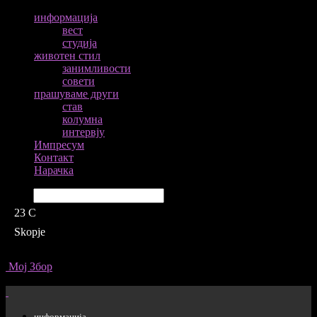
информација
вест
студија
животен стил
занимливости
совети
прашуваме други
став
колумна
интервју
Импресум
Контакт
Нарачка
Барај
23
C
Skopje
Мој Збор
информација