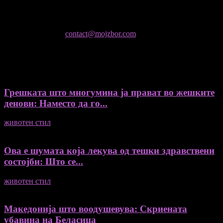
Не е дозволено преземање или копирање на содржините на
Мој збор, без согласност на уредникот
контактирајте не:
contact@mojzbor.com
ДУРИ И ПОВЕЌЕ ВЕСТИ
Грешката што многумина ја прават во жешките
денови: Наместо да го...
животен стил
04/08/2026
Ова е шумата која лекува од тешки здравствени
состојби: Што се...
животен стил
04/08/2026
Македонија што воодушевува: Скриената
убавина на Беласица