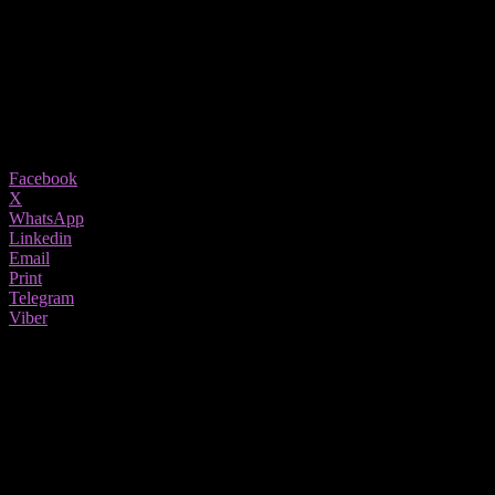
Наставниците велат дека не се знае до кога ќе трае штрајкот и
дека тие се одлучени да штрајкуваат се додека не се исполнат
нивните барања
11/04/2022
917
Share
Facebook
X
WhatsApp
Linkedin
Email
Print
Telegram
Viber
Учениците кои денеска се појавија во училиштата со надеж дека ќе го
почнат својот нов школски ден, беа вратени од наставниците со
образложение дека денеска наставниците штрајуваат.
Наставниците велат дека не знаат до кога ќе трае штрајкот и
се додека не се исполнат нивните барања, учениците нема да
се вратат во училишните клупи.