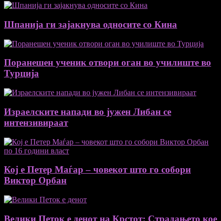
Шпанија ги зајакнува односите со Кина
Поранешен ученик отвори оган во училиште во
Турција
Израелските напади во јужен Либан се
интензивираат
Кој е Петер Маѓар – човекот што го собори
Виктор Орбан
Велики Петок е денот на Крстот: Страдањето кое