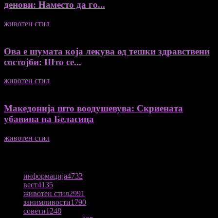
денови: Наместо да го...
животен стил
04/08/2026
Ова е шумата која лекува од тешки здравствени
состојби: Што се...
животен стил
04/08/2026
Македонија што воодушевува: Скриената
убавина на Беласица
животен стил
04/08/2026
ПОПУЛАРНА КАТЕГОРИЈА
информација
4732
вест
4135
животен стил
2991
занимливости
1790
совети
1248