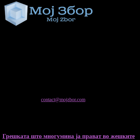
Медиум и платформа за промовирање на автентични
мислители, автори, ставови и информации.
- Магдалена Стојмановиќ Константинов - Главен и одговорен
уредник
- Миодраг Константинов - Автор
- Ристо Пауновски - Автор
Колумнисти на Мој збор
- Гоце Кузески
Не е дозволено преземање или копирање на содржините на
Мој збор, без согласност на уредникот
контактирајте не:
contact@mojzbor.com
ДУРИ И ПОВЕЌЕ ВЕСТИ
Грешката што многумина ја прават во жешките