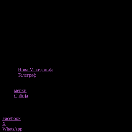
престојувале во нив во претходните 14 дена, без разлика од
која земја влегуваат во Србија, веднаш по слетувањето на
аеродромот „Никола Тесла“ да се тестираат со PCR- метода и
да останат во простор и изолација на аеродромот додека не се
добијат резултатите.
Во случај на позитивен наод, брзата помош со изолација со
сите заштитни мерки ги носи во ковид-болницата
„Батајница“.
Според српски „Телеграф“, новите мерки ќе почнат да важат
од утре.
ПРЕКУ
Нова Македонија
ИЗВОР
Телеграф
ТАГОВИ
мерки
Србија
Share
Facebook
X
WhatsApp