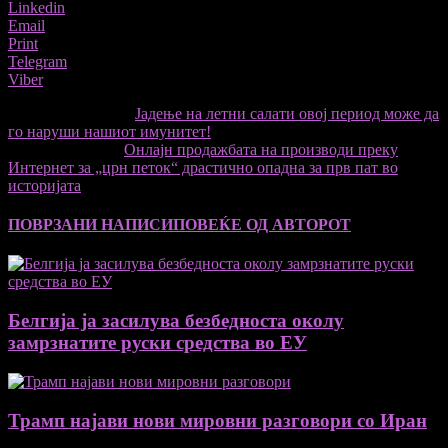
Linkedin
Email
Print
Telegram
Viber
претходниот член,
Јадење на летни салати овој период може да
го наруши нашиот имунитет!
Следната статија
Онлајн продажбата на производи преку
Интернет за „црн петок“ драстично опадна за прв пат во
историјата
ПОВРЗАНИ НАПИСИ
ПОВЕЌЕ ОД АВТОРОТ
Белгија ја засилува безбедноста околу
замрзнатите руски средства во ЕУ
Трамп најави нови мировни разговори со Иран