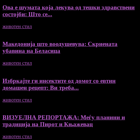
Ова е шумата која лекува од тешки здравствени
состојби: Што се...
животен стил
04/08/2026
Македонија што воодушевува: Скриената
убавина на Беласица
животен стил
04/08/2026
Избркајте ги инсектите од домот со евтин
домашен рецепт: Ви треба...
животен стил
23/06/2026
ВИЗУЕЛНА РЕПОРТАЖА: Меѓу планини и
традиција на Пирот и Књажевац
животен стил
23/06/2026