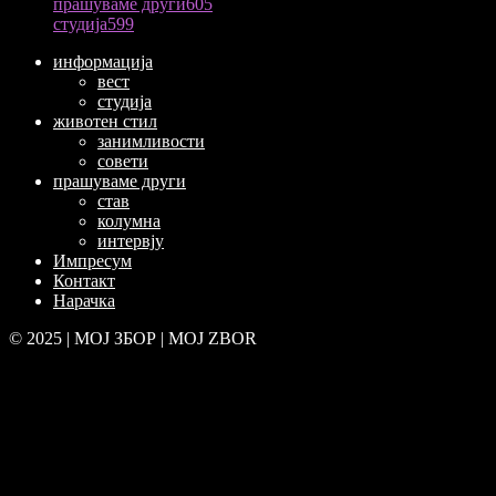
прашуваме други
605
студија
599
информација
вест
студија
животен стил
занимливости
совети
прашуваме други
став
колумна
интервју
Импресум
Контакт
Нарачка
© 2025 | МОЈ ЗБОР | MOJ ZBOR