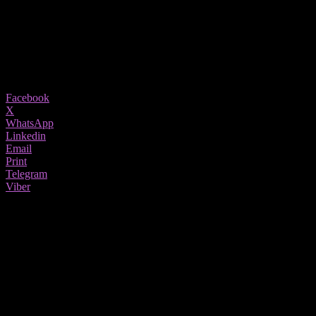
ковид19
30/11/2021
1029
Share
Facebook
X
WhatsApp
Linkedin
Email
Print
Telegram
Viber
Поради новиот вид коронавирусот омикрон, Институтот за
јавно здравје на Србија „Д-р Милан Јовановиќ Батут“
предложил листа на земји кои се со посебен ризик од ширење
на вирусот, дознава српски „Телеграф“.
На листата се Јужна Африка, Боцвана, Зимбабве, Намибија,
Лесото, Мозамбик и Малави.
Предлогот е патниците кои доаѓаат од овие земји или