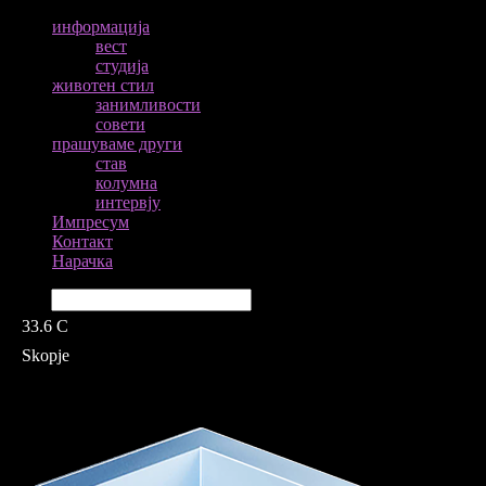
информација
вест
студија
животен стил
занимливости
совети
прашуваме други
став
колумна
интервју
Импресум
Контакт
Нарачка
Барај
33.6
C
Skopje