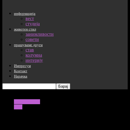
информација
вест
студија
животен стил
занимливости
совети
прашуваме други
став
колумна
интервју
Импресум
Контакт
Нарачка
информација
вест
Од денеска Србија ќе воведува нови
мерки за заштита на населнието од