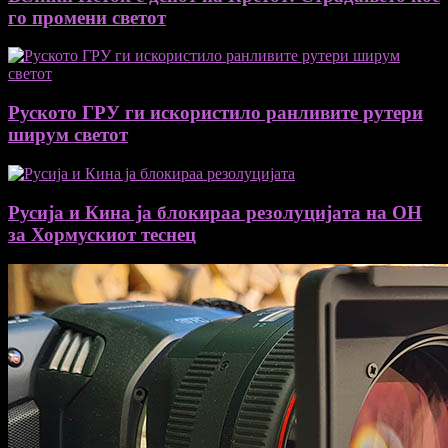
го промени светот
Руското ГРУ ги искористило ранливите рутери
ширум светот
Русија и Кина ја блокираа резолуцијата на ОН
за Хормускиот теснец