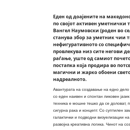
Еден од доајените на македон
по својот активен уметнички 
Вангел Наумовски (роден во се
станува збор за уметник чии т
нефигуративното со специфич
провлекува низ сите негови де
раѓање, уште од самиот почет
постапка која продира во пот
магични и жарко обоени свето
надреалното.
Авантурата на создавање на едно дело
со еден наивен и спонтан ликовен јази
техника е мошне тешко да се доловат, 
сигурна рака и концепт. Со суптилен за
галактички и подводни визуелизации на
развојна креативна логика. Чинот на со