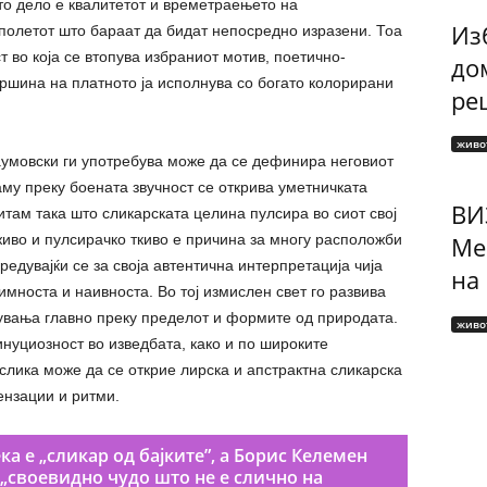
то дело е квалитетот и времетраењето на
Изб
 полетот што бараат да бидат непосредно изразени. Тоа
 во која се втопува избраниот мотив, поетично-
до
ршина на платното ја исполнува со богато колорирани
рец
живо
аумовски ги употребува може да се дефинира неговиот
таму преку боената звучност се открива уметничката
ВИ
ам така што сликарската целина пулсира во сиот свој
живо и пулсирачко ткиво е причина за многу расположби
Ме
редувајќи се за своја автентична интерпретација чија
на
имноста и наивноста. Во тој измислен свет го развива
увања главно преку пределот и формите од природата.
живо
нуциозност во изведбата, како и по широките
слика може да се открие лирска и апстрактна сликарска
ензации и ритми.
а е „сликар од бајките”, а Борис Келемен
„своевидно чудо што не е слично на