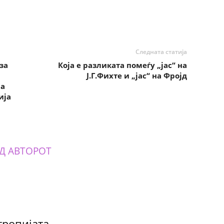
Следната статија
за
Која е разликата помеѓу „јас“ на
Ј.Г.Фихте и „јас“ на Фројд
на
ија
Д АВТОРОТ
тропијата