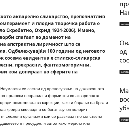
пр
Нам
ското акварелно сликарство, препознатлив
темперамент и плодна творечка работа е
живо
ло Скребатно, Охрид 1924-2006). Имено,
ворби спаѓаат во доменот на
Ов
на апстрактна лиричност што се
од
ла. Одбележувајќи 100 години од неговото
ок сосема евидентна е стилско-сликарска
сос
свесни, прекрасни, фантазмогорични,
ви кои допираат во сферите на
живо
Ма
 Наумовски се состои од пренесување на доживеаното
к на органски неправилни форми кои во акварелната
во
поради неможноста за корекции, како и барање на брза и
уб
мав креира своевидни со богат звучен колорит
 тн сложени организми кои се развиваат по сопствена
живо
здавањето е пресуден, и затоа како мерило или