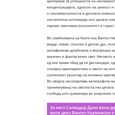
критериум за успешноста на насликано
концентрацијата, односно на занесот и
е сентименталноста и детската опиеност
носталгична интонација што целата пов
партии, емотивна исполнетост и страст.
Во симболиката на боите кои Вангел Н
ведар, игрив, спонтан и детски дух, по
метафизичка длабочина и внатрешен рит
магичен и фантастичен свет. Неговото 
од кои прави обид да се дистанцира, од
основна караткеристика е светот на инт
суптилниот регистар на интимни чувств
Во својата несопирлива калиграфска ми
проникнувања на светлоста низ целата 
слобода што кулминира во енергични с
За него Салвадор Дали вели дек
вели дека Вангел Наумовски е 