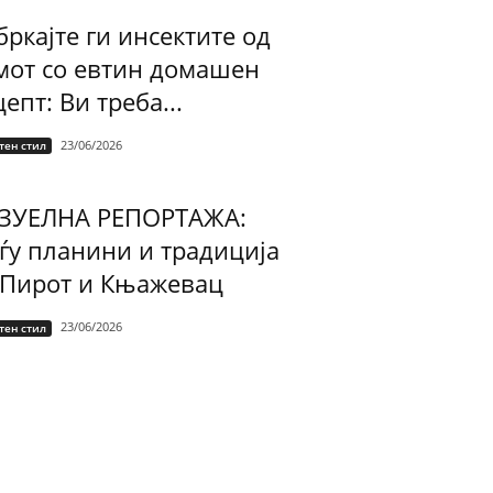
ркајте ги инсектите од
мот со евтин домашен
епт: Ви треба...
23/06/2026
тен стил
ЗУЕЛНА РЕПОРТАЖА:
ѓу планини и традиција
 Пирот и Књажевац
23/06/2026
тен стил