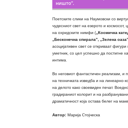
ништо”.
Поетските слики на Наумовски со виртуо
чудесниот свет на езерото и космосот, 
на охридските нимфи (
„Космичка кате
„Бесконечна спирала”, „Зелена оаза”
асоцијативен свет се откриваат фигури
уметник, со цел успешно да постигне ха
интима.
Во неговиот фантастичен реализам, и п
на техничката изведба и на линеарно-к
на делото како своевиден печат. Воедно
градираниот колорит и на разбранува
драматичност која остава белег на мак
Автор:
Марија Стојческа