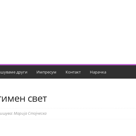
шуваме други
Импресум
Контакт
Нарачка
тимен свет
Пишува: Марија Стојческа