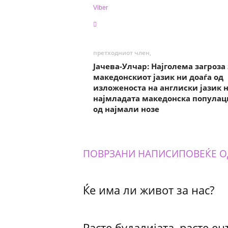
Viber
претходниот член,
Јачева-Улчар: Најголема загроза 
македонскиот јазик ни доаѓа од
изложеноста на англиски јазик 
најмладата македонска популац
од најмали нозе
ПОВРЗАНИ НАПИСИ
ПОВЕЌЕ О
Ќе има ли живот за нас?
Расте будалијата, расте ен