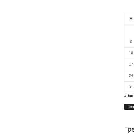
M
3
10
17
24
31
« Jun
Rec
Гр