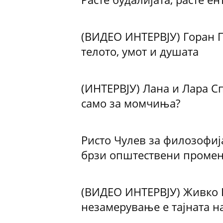
(ВИДЕО ИНТЕРВЈУ) Горан П
телото, умот и душата
(ИНТЕРВЈУ) Лана и Лара Сп
само за момчиња?
Ристо Чулев за филозофиј
брзи општествени проме
(ВИДЕО ИНТЕРВЈУ) Живко Г
незамерување е тајната на