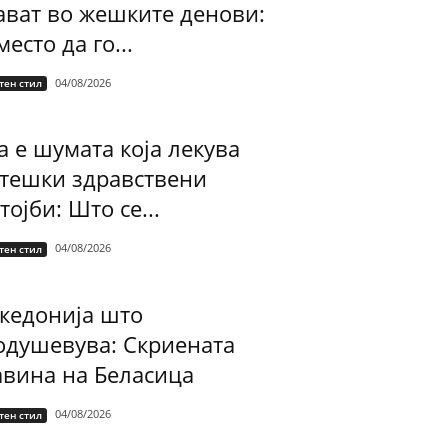
ават во жешките денови:
есто да го...
04/08/2026
тен стил
а е шумата која лекува
 тешки здравствени
тојби: Што се...
04/08/2026
тен стил
кедонија што
одушевува: Скриената
авина на Беласица
04/08/2026
тен стил