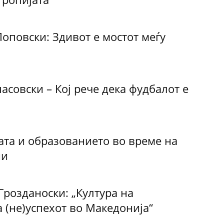
оповски: Здивот е мостот меѓу
асовски – Кој рече дека фудбалот е
ата и образованието во време на
ни
розданоски: „Култура на
 (не)успехот во Македонија“