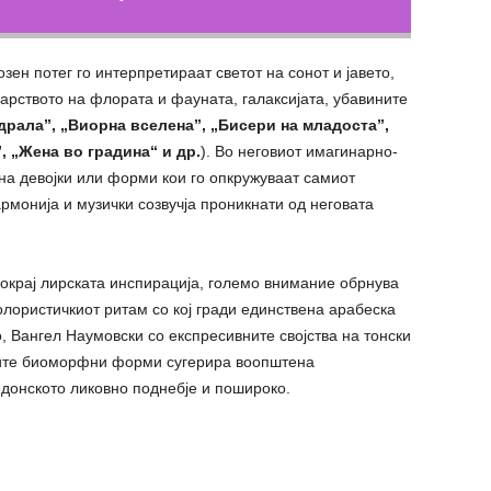
зен потег го интерпретираат светот на сонот и јавето,
царството на флората и фауната, галаксијата, убавините
драла”, „Виорна вселена”, „Бисери на младоста”,
, „Жена во градина“ и др.
). Во неговиот имагинарно-
 на девојки или форми кои го опкружуваат самиот
рмонија и музички созвучја проникнати од неговата
окрај лирската инспирација, големо внимание обрнува
олористичкиот ритам со кој гради единствена арабеска
, Вангел Наумовски со експресивните својства на тонски
ните биоморфни форми сугерира воопштена
едонското ликовно поднебје и пошироко.