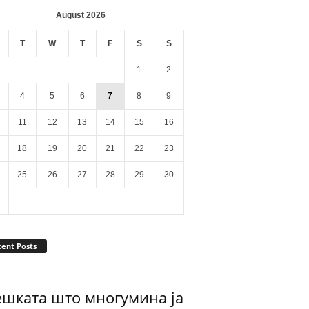
August 2026
T
W
T
F
S
S
1
2
4
5
6
7
8
9
11
12
13
14
15
16
18
19
20
21
22
23
25
26
27
28
29
30
ent Posts
ешката што многумина ја