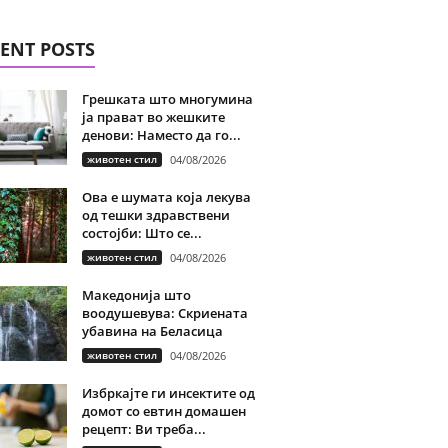
ENT POSTS
Грешката што многумина
ја прават во жешките
денови: Наместо да го...
животен стил
04/08/2026
Ова е шумата која лекува
од тешки здравствени
состојби: Што се...
животен стил
04/08/2026
Македонија што
воодушевува: Скриената
убавина на Беласица
животен стил
04/08/2026
Избркајте ги инсектите од
домот со евтин домашен
рецепт: Ви треба...