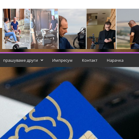
прашуваме други
Импресум
Контакт
Нарачка