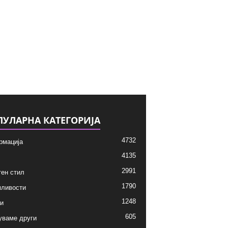
ПУЛАРНА КАТЕГОРИЈА
4732
рмација
4135
2991
ен стил
1790
мливости
1248
и
605
уваме други