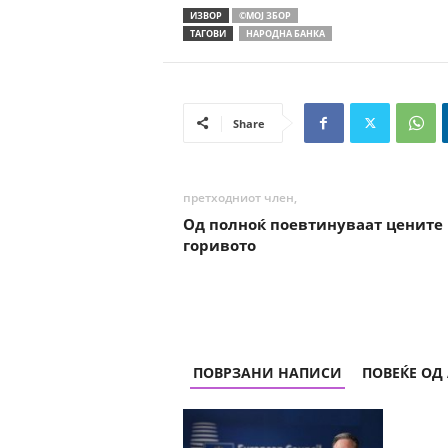
ИЗВОР
©МОЈ ЗБОР
ТАГОВИ
НАРОДНА БАНКА
Share
претходниот член,
Од полноќ поевтинуваат цените 
горивото
ПОВРЗАНИ НАПИСИ
ПОВЕЌЕ ОД