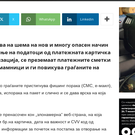
X
WhatsApp
Linkedin
а на шема на нов и многу опасен начин
ање на податоци од платежната картичка
изација, се преземаат платежните сметки
змамници и ги повикува граѓаните на
о граѓаните пристигнува фишинг порака (СМС, е-маил),
а, испорака на пакет и слично и се дава врска на која
 пренасочен кон „злонамерна“ веб-страна, на која
 бр.на картичка, дата на важност и CVV код од
е информации за почеток на постапка за отворање на