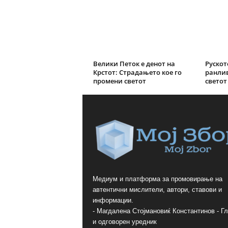
Велики Петок е денот на
Рускот
Крстот: Страдањето кое го
ранли
промени светот
светот
Медиум и платформа за промовирање на
автентични мислители, автори, ставови и
информации.
- Магдалена Стојмановиќ Константинов - Г
и одговорен уредник