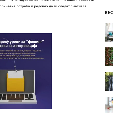
ават прилагодување на лимитите за плаќање со нивните
обичаена потреба и редовно да ги следат сметки за
REC