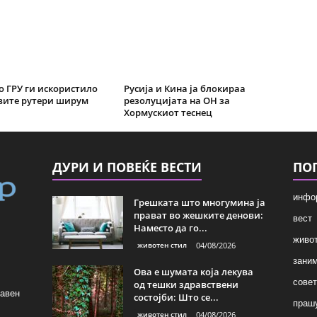
о ГРУ ги искористило
Русија и Кина ја блокираа
вите рутери ширум
резолуцијата на ОН за
Хормускиот теснец
ДУРИ И ПОВЕЌЕ ВЕСТИ
ПО
инфо
Грешката што многумина ја
прават во жешките денови:
вест
Наместо да го...
живот
животен стил
04/08/2026
зани
Ова е шумата која лекува
совет
од тешки здравствени
лавен
состојби: Што се...
праш
животен стил
04/08/2026