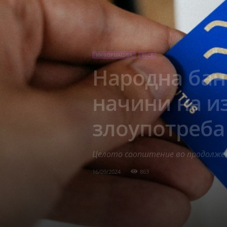
ИНФОРМАЦИЈА
ВЕСТ
Народна бан
начини на и
злоупотреба
Целото соопштение во продолже
16/09/2024
863