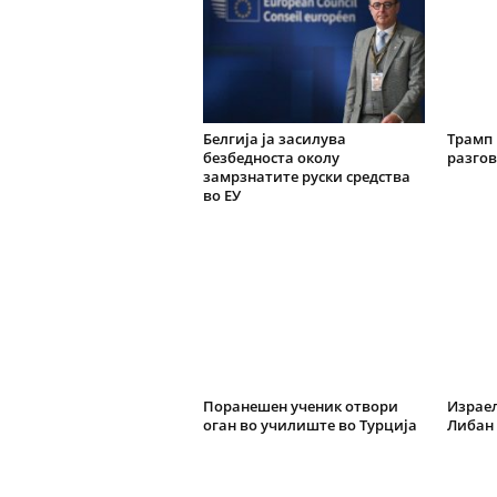
Белгија ја засилува
Трамп 
безбедноста околу
разгов
замрзнатите руски средства
во ЕУ
Поранешен ученик отвори
Израел
оган во училиште во Турција
Либан 