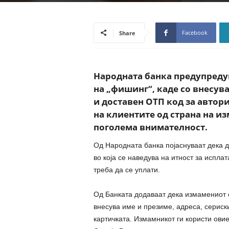
Facebook
Share
Народната банка предупредув
на „фишинг“, каде со внесув
и доставен ОТП код за автор
на клиентите од страна на и
поголема внимателност.
Од Народната банка појаснуваат дека д
во која се наведува на итност за исплат
треба да се уплати.
Од Банката додаваат дека измамениот е
внесува име и презиме, адреса, сериски
картичката. Измамникот ги користи ови