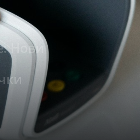
е: Нови
ички