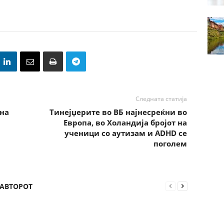
Следната статија
на
Тинејџерите во ВБ најнесреќни во
Европа, во Холандија бројот на
ученици со аутизам и ADHD се
поголем
 АВТОРОТ