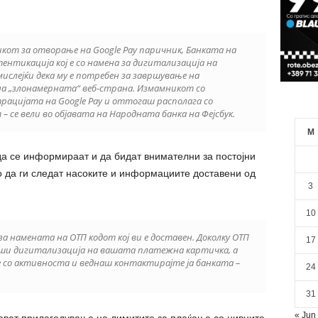
от за отворање на Google Pay паричник, Банката на
ентикација кој е со намена за дигитализација на
слејќи дека му е потребен за завршување на
а „злонамерната“ веб-страна. Измамникот со
рацијата на Google Pay и оттогаш располага со
 се вели во објавата на Народната банка на Фејсбук.
M
да се информираат и да бидат внимателни за постојни
о да ги следат насоките и информациите доставени од
3
10
 намената на ОТП кодот кој ви е доставен. Доколку ОТП
17
врши дигитализација на вашата платежна картичка, а
е со активноста и веднаш контактирајте ја банката –
24
31
« Jun