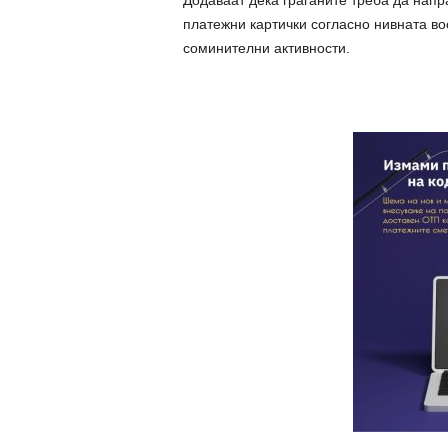
Додаваат дека граѓаните треба да напр
платежни картички согласно нивната во
соминителни активности.