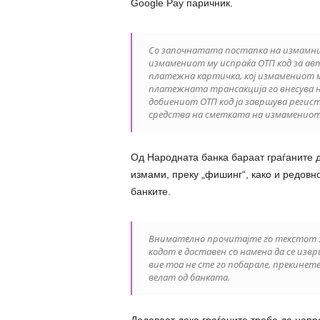
Google Pay паричник.
Со започнатата постапка на измамник
измамениот му испраќа ОТП код за авт
платежна картичка, кој измамениот ми
платежната трансакција го внесува н
добиениот ОТП код ја завршува регист
средства на сметката на измамениот –
Од Народната банка бараат граѓаните 
измами, преку „фишинг“, како и редовн
банките.
Внимателно прочитајте го текстот за
кодот е доставен со намена да се из
вие тоа не сте го побарале, прекинет
велат од банката.