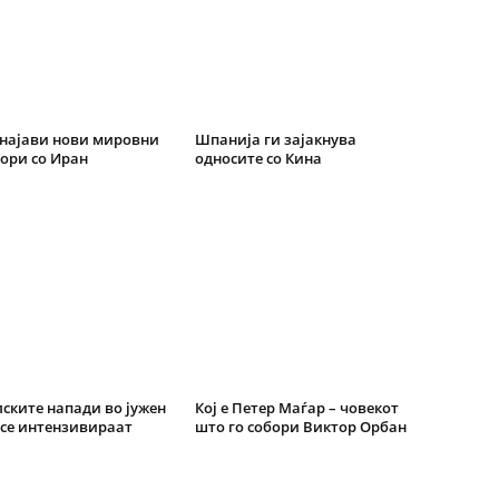
најави нови мировни
Шпанија ги зајакнува
ори со Иран
односите со Кина
ските напади во јужен
Кој е Петер Маѓар – човекот
се интензивираат
што го собори Виктор Орбан