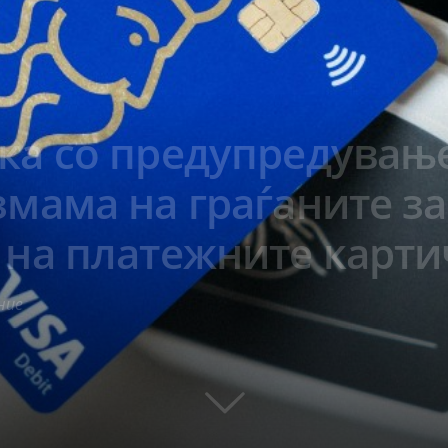
ка со предупредувањ
змама на граѓаните за
 на платежните карт
ние