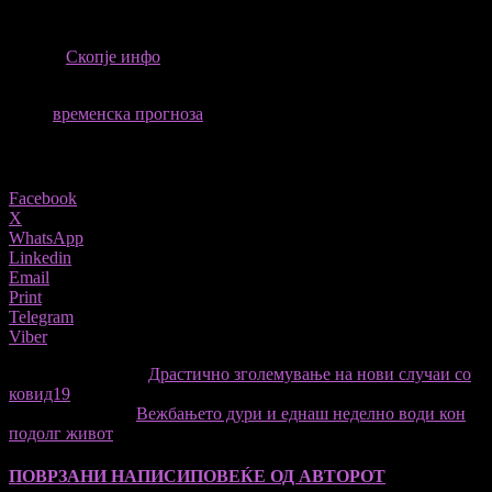
температурата.
ИЗВОР
Скопје инфо
ТАГОВИ
временска прогноза
Share
Facebook
X
WhatsApp
Linkedin
Email
Print
Telegram
Viber
претходниот член,
Драстично зголемување на нови случаи со
ковид19
Следната статија
Вежбањето дури и еднаш неделно води кон
подолг живот
ПОВРЗАНИ НАПИСИ
ПОВЕЌЕ ОД АВТОРОТ