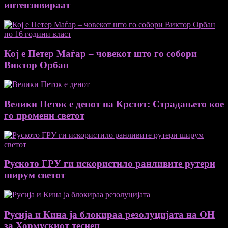
интензивираат
Кој е Петер Маѓар – човекот што го собори
Виктор Орбан
Велики Петок е денот на Крстот: Страдањето кое
го промени светот
Руското ГРУ ги искористило ранливите рутери
ширум светот
Русија и Кина ја блокираа резолуцијата на ОН
за Хормускиот теснец