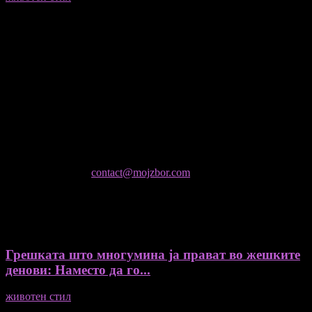
Медиум и платформа за промовирање на автентични
мислители, автори, ставови и информации.
- Магдалена Стојмановиќ Константинов - Главен и одговорен
уредник
- Миодраг Константинов - Автор
- Ристо Пауновски - Автор
Колумнисти на Мој збор
- Гоце Кузески
Не е дозволено преземање или копирање на содржините на
Мој збор, без согласност на уредникот
контактирајте не:
contact@mojzbor.com
ДУРИ И ПОВЕЌЕ ВЕСТИ
Грешката што многумина ја прават во жешките
денови: Наместо да го...
животен стил
04/08/2026