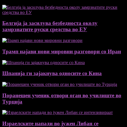
Белгија ја засилува безбедноста околу
замрзнатите руски средства во ЕУ
Трамп најави нови мировни разговори со Иран
Шпанија ги зајакнува односите со Кина
Поранешен ученик отвори оган во училиште во
Турција
Израелските напади во јужен Либан се