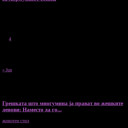
August 2026
M
T
W
T
F
S
S
1
2
3
4
5
6
7
8
9
10
11
12
13
14
15
16
17
18
19
20
21
22
23
24
25
26
27
28
29
30
31
« Jun
Recent Posts
Грешката што многумина ја прават во жешките
денови: Наместо да го...
животен стил
04/08/2026