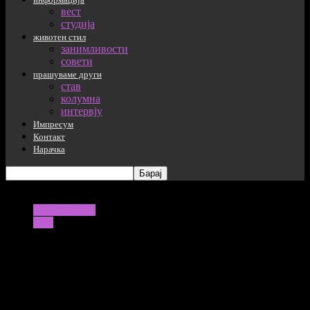
вест
студија
животен стил
занимливости
совети
прашуваме други
став
колумна
интервју
Импресум
Контакт
Нарачка
информација
вест
Еве какво време не очекува за викенд
29/07/2022
804