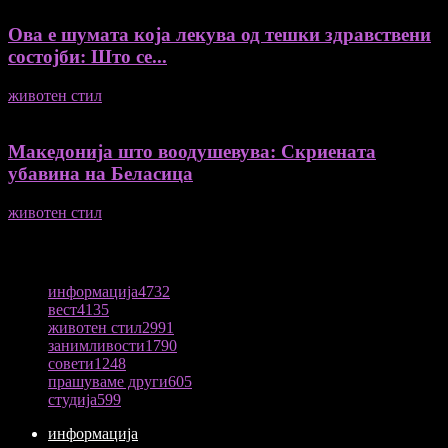
Ова е шумата која лекува од тешки здравствени
состојби: Што се...
животен стил
04/08/2026
Македонија што воодушевува: Скриената
убавина на Беласица
животен стил
04/08/2026
ПОПУЛАРНА КАТЕГОРИЈА
информација
4732
вест
4135
животен стил
2991
занимливости
1790
совети
1248
прашуваме други
605
студија
599
информација