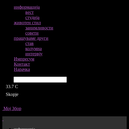
информација
вест
студија
животен стил
занимливости
совети
прашуваме други
став
колумна
интервју
Импресум
Контакт
Нарачка
Барај
33.7
C
Skopje
Мој Збор
информација