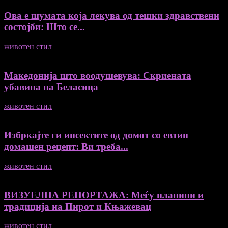
Ова е шумата која лекува од тешки здравствени
состојби: Што се...
животен стил
04/08/2026
Македонија што воодушевува: Скриената
убавина на Беласица
животен стил
04/08/2026
Избркајте ги инсектите од домот со евтин
домашен рецепт: Ви треба...
животен стил
23/06/2026
ВИЗУЕЛНА РЕПОРТАЖА: Меѓу планини и
традиција на Пирот и Књажевац
животен стил
23/06/2026