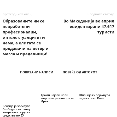
претходниот член,
Следната статија
Образованите ни се
Во Македонија во април
невработени
евидентирани 47.617
професионалци,
туристи
интелектуалците ги
нема, а елитата се
продавачи на ветер и
магла и предавници!
ПОВРЗАНИ НАПИСИ
ПОВЕЌЕ ОД АВТОРОТ
Трамп најави нови
Шпанија ги зајакнува
мировни разговори со
односите со Кина
Иран
Белгија ја засилува
безбедноста околу
замрзнатите руски
средства во ЕУ