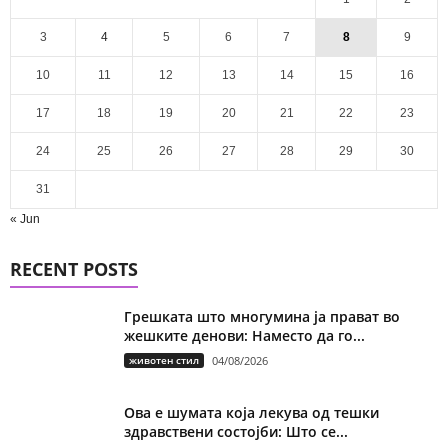
3
4
5
6
7
8
9
10
11
12
13
14
15
16
17
18
19
20
21
22
23
24
25
26
27
28
29
30
31
« Jun
RECENT POSTS
Грешката што многумина ја прават во
жешките денови: Наместо да го...
животен стил
04/08/2026
Ова е шумата која лекува од тешки
здравствени состојби: Што се...