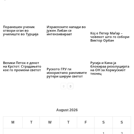
Поранешен ученик
Израелските напади во
отвори оган во
јужен Либан се
Кој е Петер Маѓар –
училиште во Турција
интензивираат
човекот што го собори
Виктор Орбан
Велики Петок е денот
Русија и Кина ја
на Крстот: Страдањето
блокираа резолуцијата
Руското ГРУ ги
кое го промени светот
на ОН за Хормускиот
искористило ранливите
теснец
рутери ширум светот
August 2026
M
T
W
T
F
S
S
1
2