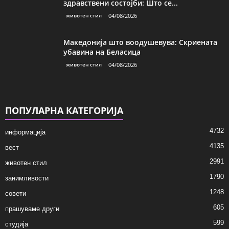
здравствени состојби: Што се...
животен стил
04/08/2026
Македонија што воодушевува: Скриената
убавина на Беласица
животен стил
04/08/2026
ПОПУЛАРНА КАТЕГОРИЈА
4732
информација
4135
вест
2991
животен стил
1790
занимливости
1248
совети
605
прашуваме други
599
студија