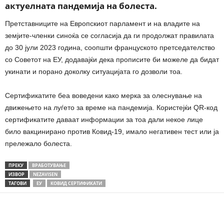
актуелната пандемија на болеста.
Претставниците на Европскиот парламент и на владите на
земјите-членки синоќа се согласија да ги продолжат правилата
до 30 јули 2023 година, соопшти француското претседателство
со Советот на ЕУ, додавајќи дека прописите би можеле да бидат
укинати и порано доколку ситуацијата го дозволи тоа.
Сертификатите беа воведени како мерка за олеснување на
движењето на луѓето за време на пандемија. Користејќи QR-код
сертификатите даваат информации за тоа дали некое лице
било вакцинирано против Ковид-19, имало негативен тест или ја
прележало болеста.
ПРЕКУ
ВРАБОТУВАЊЕ
ИЗВОР
NEZAVISEN
ТАГОВИ
ЕУ
КОВИД СЕРТИФИКАТИ
Share