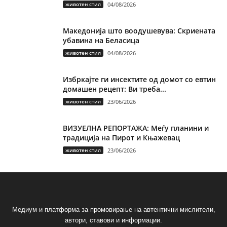
животен стил
04/08/2026
Македонија што воодушевува: Скриената
убавина на Беласица
животен стил
04/08/2026
Избркајте ги инсектите од домот со евтин
домашен рецепт: Ви треба...
животен стил
23/06/2026
ВИЗУЕЛНА РЕПОРТАЖА: Меѓу планини и
традиција на Пирот и Књажевац
животен стил
23/06/2026
Медиум и платформа за промовирање на автентични мислители,
автори, ставови и информации.