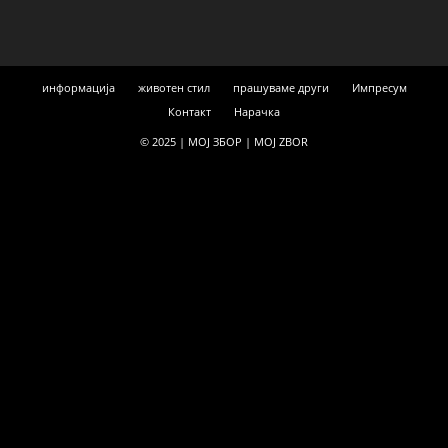
информација
животен стил
прашуваме други
Импресум
Контакт
Нарачка
© 2025 | МОЈ ЗБОР | MOJ ZBOR