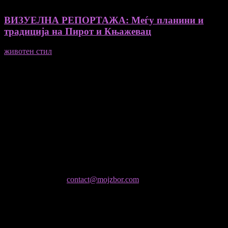
ВИЗУЕЛНА РЕПОРТАЖА: Меѓу планини и
традиција на Пирот и Књажевац
животен стил
23/06/2026
Медиум и платформа за промовирање на автентични
мислители, автори, ставови и информации.
- Магдалена Стојмановиќ Константинов - Главен и одговорен
уредник
- Миодраг Константинов - Автор
- Ристо Пауновски - Автор
Колумнисти на Мој збор
- Гоце Кузески
Не е дозволено преземање или копирање на содржините на
Мој збор, без согласност на уредникот
контактирајте не:
contact@mojzbor.com
ДУРИ И ПОВЕЌЕ ВЕСТИ