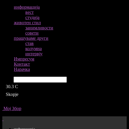
информација
вест
студија
животен стил
занимливости
совети
прашуваме други
став
колумна
интервју
Импресум
Контакт
Нарачка
Барај
30.3
C
Skopje
Мој Збор
информација