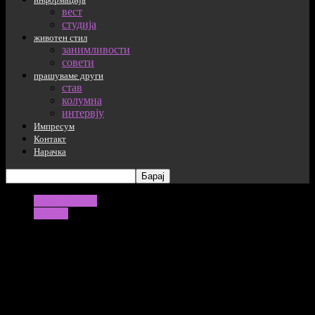
вест
студија
животен стил
занимливости
совети
прашуваме други
став
колумна
интервју
Импресум
Контакт
Нарачка
информација
студија
Алкохолизмот е една од сериозните
последици на пандемијата
За време на локдаунот и карантините скоро секој втор
поединец ги зголемил дозите на алкохол