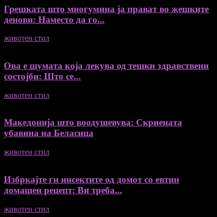
Грешката што многумина ја прават во жешките
денови: Наместо да го...
животен стил
04/08/2026
Ова е шумата која лекува од тешки здравствени
состојби: Што се...
животен стил
04/08/2026
Македонија што воодушевува: Скриената
убавина на Беласица
животен стил
04/08/2026
Избркајте ги инсектите од домот со евтин
домашен рецепт: Ви треба...
животен стил
23/06/2026