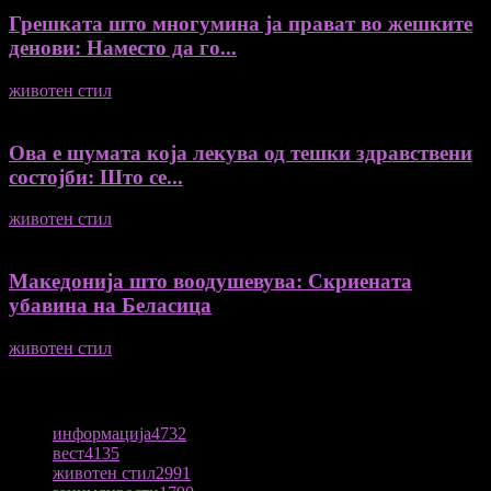
Грешката што многумина ја прават во жешките
денови: Наместо да го...
животен стил
04/08/2026
Ова е шумата која лекува од тешки здравствени
состојби: Што се...
животен стил
04/08/2026
Македонија што воодушевува: Скриената
убавина на Беласица
животен стил
04/08/2026
ПОПУЛАРНА КАТЕГОРИЈА
информација
4732
вест
4135
животен стил
2991