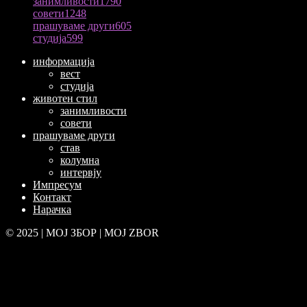
занимливости
1790
совети
1248
прашуваме други
605
студија
599
информација
вест
студија
животен стил
занимливости
совети
прашуваме други
став
колумна
интервју
Импресум
Контакт
Нарачка
© 2025 | МОЈ ЗБОР | MOJ ZBOR