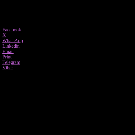
20/05/2021
1121
Share
Facebook
X
WhatsApp
Linkedin
Email
Print
Telegram
Viber
Нивото на болести на црниот дроб кои се поврзани со
алкохолот е зголемено за 30 па и 50 посто во однос на
периодот пред пандемијата и посебните режими на живот. Тоа
таму кај што мерат такви работи. Кај нас веројатно нема ни да
го примат човек, пандемија е.
–
Порастот е астрономски и бројките ни излегуваат од
табелите
, вели доктор
Џелиса Милингер
, специјалист за црн
дроб од Универзитетот во Мичиген кој лани забележал 30%