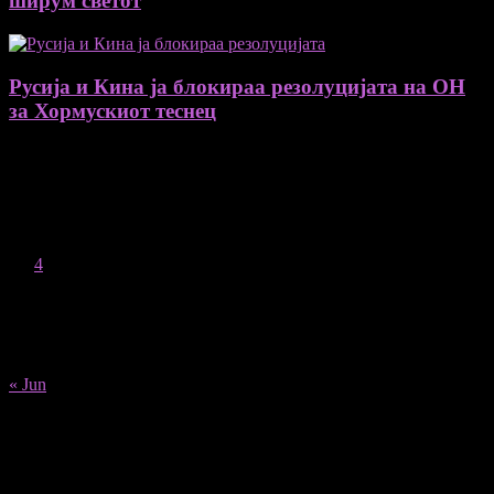
ширум светот
Русија и Кина ја блокираа резолуцијата на ОН
за Хормускиот теснец
August 2026
M
T
W
T
F
S
S
1
2
3
4
5
6
7
8
9
10
11
12
13
14
15
16
17
18
19
20
21
22
23
24
25
26
27
28
29
30
31
« Jun
Recent Posts