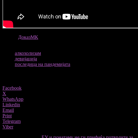
ИЗВОР
ДоказМК
ТАГОВИ
алкохолизам
девијација
последица на пандемијата
Share
Facebook
X
WhatsApp
Linkedin
Email
Print
Telegram
Viber
претходниот член,
ЕУ и понатаму не ги прифаќа потврдите за