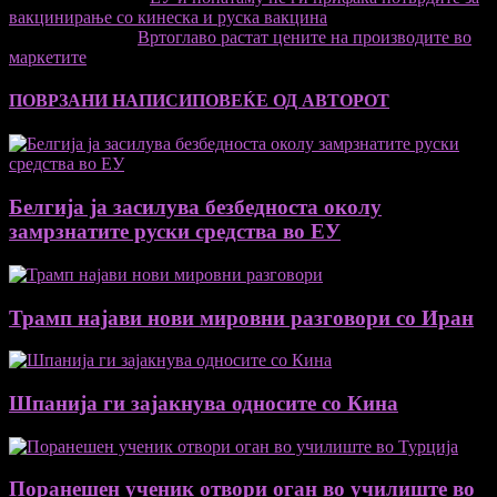
вакцинирање со кинеска и руска вакцина
Следната статија
Вртоглаво растат цените на производите во
маркетите
ПОВРЗАНИ НАПИСИ
ПОВЕЌЕ ОД АВТОРОТ
Белгија ја засилува безбедноста околу
замрзнатите руски средства во ЕУ
Трамп најави нови мировни разговори со Иран
Шпанија ги зајакнува односите со Кина
Поранешен ученик отвори оган во училиште во