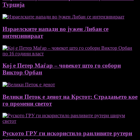
Турција
Израелските напади во јужен Либан се
интензивираат
Кој е Петер Маѓар – човекот што го собори
Виктор Орбан
Велики Петок е денот на Крстот: Страдањето кое
го промени светот
Руското ГРУ ги искористило ранливите рутери