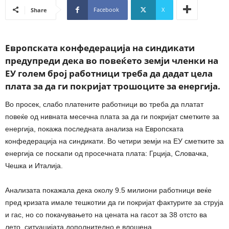
Facebook
X
Share
Европската конфедерација на синдикати
предупреди дека во повеќето земји членки на
ЕУ голем број работници треба да дадат цела
плата за да ги покријат трошоците за енергија.
Во просек, слабо платените работници во треба да платат
повеќе од нивната месечна плата за да ги покријат сметките за
енергија, покажа последната анализа на Европската
конфедерација на синдикати. Во четири земји на ЕУ сметките за
енергија се поскапи од просечната плата: Грција, Словачка,
Чешка и Италија.
Анализата покажала дека околу 9.5 милиони работници веќе
пред кризата имале тешкотии да ги покријат фактурите за струја
и гас, но со покачувањето на цената на гасот за 38 отсто ва
лето, ситуацијата дополнително е влошена.