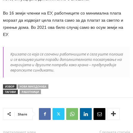
Во 16 земји членки на ЕУ, работниците со минимална плата
мораат да издвојат цела плата само за да платат за светло и
греење дома. Во 2021 ова било случај само во осум земји на
ЕУ.
Кризата со која се соочени работниците е сега уште полоша
и се влошува уште поради дополнителното поскапување на
енергијата и другите потреби како храна – предупредија
европските синдикати.
ИЗВОР
НОВА МАКЕДОНИЈА
ТАГОВИ
РАБОТНИЦИ
Share
претходниот член,
Следната статија