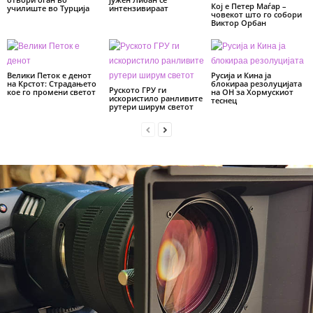
Кој е Петер Маѓар –
училиште во Турција
интензивираат
човекот што го собори
Виктор Орбан
Велики Петок е денот
Русија и Кина ја
на Крстот: Страдањето
блокираа резолуцијата
Руското ГРУ ги
кое го промени светот
на ОН за Хормускиот
искористило ранливите
теснец
рутери ширум светот