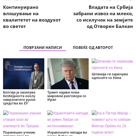
Континуирано
Владата на Србија
влошување на
забрани извоз на млеко,
квалитетот на воздухот
со исклучок на земјите
во светот
од Отворен Балкан
ПОВРЗАНИ НАПИСИ
ПОВЕЌЕ ОД АВТОРОТ
Шпанија ги зајакнува
односите со Кина
Белгија ја засилува
Трамп најави нови
безбедноста околу
мировни разговори со
замрзнатите руски
Иран
средства во ЕУ
Поранешен ученик
Израелските напади во
отвори оган во
јужен Либан се