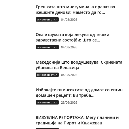
Грешката што многумина ја прават во
жешките денови: Наместо да го...
животен стил
04/08/2026
Ова е шумата која лекува од тешки
здравствени состојби: Што се...
животен стил
04/08/2026
Македонија што воодушевува: Скриената
убавина на Беласица
животен стил
04/08/2026
Избркајте ги инсектите од домот со евтин
домашен рецепт: Ви треба...
животен стил
23/06/2026
ВИЗУЕЛНА РЕПОРТАЖА: Меѓу планини и
традиција на Пирот и Књажевац