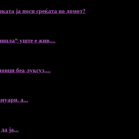
ката ја носи среќата во домот?
ицла“ уште е жив,...
овци беа луксуз,...
нуари, а...
а ја...