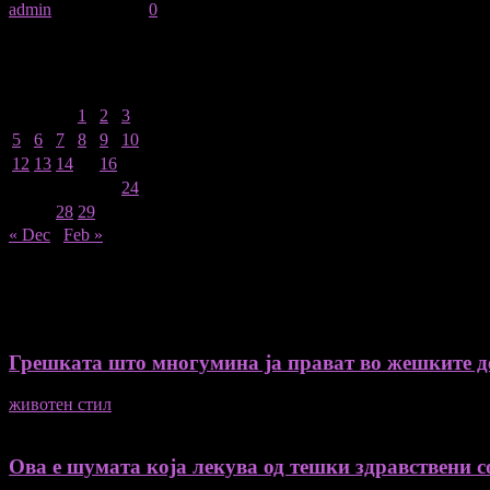
admin
-
06/01/2026
0
January 2026
M
T
W
T
F
S
S
1
2
3
4
5
6
7
8
9
10
11
12
13
14
15
16
17
18
19
20
21
22
23
24
25
26
27
28
29
30
31
« Dec
Feb »
Recent Posts
Грешката што многумина ја прават во жешките ден
животен стил
04/08/2026
Ова е шумата која лекува од тешки здравствени со