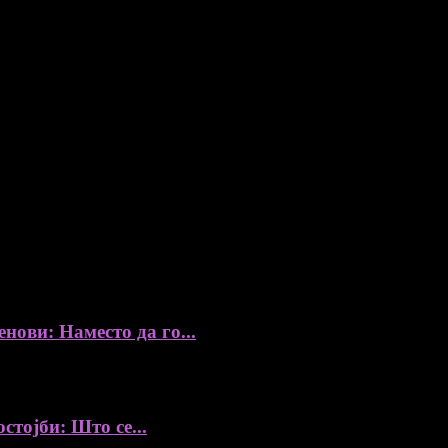
ови: Наместо да го...
стојби: Што се...