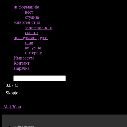
информација
вест
студија
животен стил
занимливости
совети
прашуваме други
став
колумна
интервју
Импресум
Контакт
Нарачка
Барај
33.7
C
Skopje
Мој Збор
информација