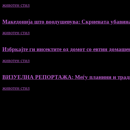
животен стил
04/08/2026
Македонија што воодушевува: Скриената убавин
животен стил
04/08/2026
Избркајте ги инсектите од домот со евтин домашен
животен стил
23/06/2026
ВИЗУЕЛНА РЕПОРТАЖА: Меѓу планини и традиц
животен стил
23/06/2026
Медиум и платформа за промовирање на автентични мислители
- Магдалена Стојмановиќ Константинов - Главен и одговорен 
- Миодраг Константинов - Автор
- Ристо Пауновски - Автор
Колумнисти на Мој збор
- Гоце Кузески