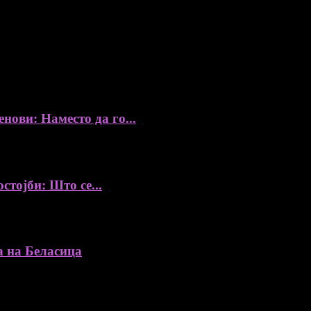
збор, без согласност на уредникот
ови: Наместо да го...
стојби: Што се...
а на Беласица