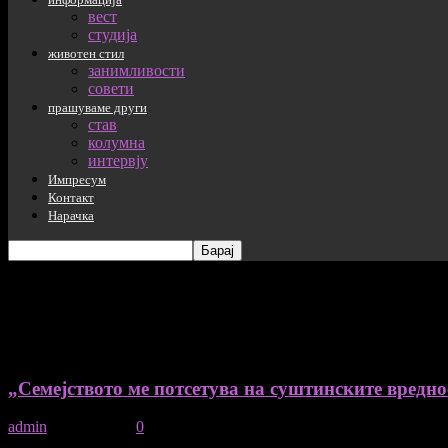
вест
студија
животен стил
занимливости
совети
прашуваме други
став
колумна
интервју
Импресум
Контакт
Нарачка
дневен Архива: 06/01/2026
„Семејството ме потсетува на суштинските вредно
admin
-
06/01/2026
0