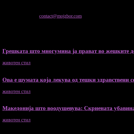
Не е дозволено преземање или копирање на содржините на Мој 
контактирајте не:
contact@mojzbor.com
ДУРИ И ПОВЕЌЕ ВЕСТИ
Грешката што многумина ја прават во жешките ден
животен стил
04/08/2026
Ова е шумата која лекува од тешки здравствени со
животен стил
04/08/2026
Македонија што воодушевува: Скриената убавин
животен стил
04/08/2026
ПОПУЛАРНА КАТЕГОРИЈА