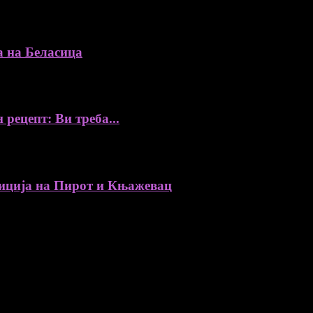
а на Беласица
 рецепт: Ви треба...
ија на Пирот и Књажевац
, автори, ставови и информации.
уредник