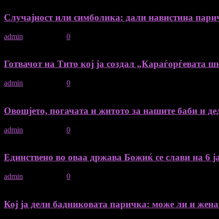
Случајност или симболика: дали навистина парич
admin
-
06/01/2026
0
Готвачот на Тито кој ја создал „Караѓорѓевата шн
admin
-
06/01/2026
0
Овошјето, погачата и житото за нашите баби и дед
admin
-
06/01/2026
0
Единствено во оваа држава Божиќ се слави на 6 ја
admin
-
06/01/2026
0
Кој ја дели бадниковата паричка: може ли и жена д