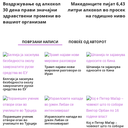
Воздржување од алкохол
Македонците пијат 6,43
30 дена прави значајни
литри алкохол во просек
здравствени промени во
на годишно ниво
вашиот организам
ПОВРЗАНИ НАПИСИ
ПОВЕЌЕ ОД АВТОРОТ
Трамп најави нови
Шпанија ги зајакнува
мировни разговори со
односите со Кина
Иран
Белгија ја засилува
безбедноста околу
замрзнатите руски
средства во ЕУ
Поранешен ученик
Израелските напади во
отвори оган во
јужен Либан се
Кој е Петер Маѓар –
училиште во Турција
интензивираат
човекот што го собори