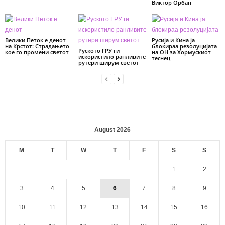
Виктор Орбан
Велики Петок е денот
Русија и Кина ја
на Крстот: Страдањето
блокираа резолуцијата
Руското ГРУ ги
кое го промени светот
на ОН за Хормускиот
искористило ранливите
теснец
рутери ширум светот
August 2026
M
T
W
T
F
S
S
1
2
3
4
5
6
7
8
9
10
11
12
13
14
15
16