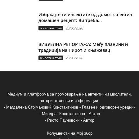
Избркајте ги инсектите од домот со евтин
домашен рецепт: Ви треба...
животен стил
23/06/2026
ВИЗУЕЛНА РЕПОРТАЖА: Меѓу планини и
традиција на Пирот и Књажевац
животен стил
23/06/2026
Медиум и платформа за промовирање на автентични мислители,
автори, ставови и информации.
- Магдалена Стојмановиќ Константинов - Главен и одговорен уредник
- Миодраг Константинов - Автор
- Ристо Пауновски - Автор
Колумнисти на Мој збор