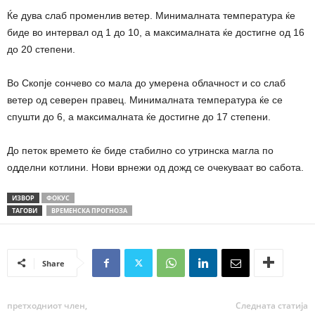
Ќе дува слаб променлив ветер. Минималната температура ќе
биде во интервал од 1 до 10, а максималната ќе достигне од 16
до 20 степени.
Во Скопје сончево со мала до умерена облачност и со слаб
ветер од северен правец. Минималната температура ќе се
спушти до 6, а максималната ќе достигне до 17 степени.
До петок времето ќе биде стабилно со утринска магла по
одделни котлини. Нови врнежи од дожд се очекуваат во сабота.
ИЗВОР
ФОКУС
ТАГОВИ
ВРЕМЕНСКА ПРОГНОЗА
Share
претходниот член,
Следната статија