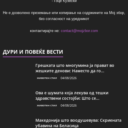
- Гоце Кузески
Не е дозволено преземање или копирање на содржините на Мој збор,
без согласност на уредникот
контактирајте не:
contact@mojzbor.com
ДУРИ И ПОВЕЌЕ ВЕСТИ
Грешката што многумина ја прават во
жешките денови: Наместо да го...
животен стил
04/08/2026
Ова е шумата која лекува од тешки
здравствени состојби: Што се...
животен стил
04/08/2026
Македонија што воодушевува: Скриената
убавина на Беласица