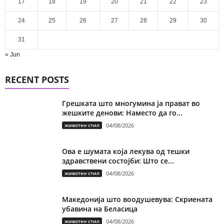
17
18
19
20
21
22
23
24
25
26
27
28
29
30
31
« Jun
RECENT POSTS
Грешката што многумина ја прават во
жешките денови: Наместо да го...
животен стил
04/08/2026
Ова е шумата која лекува од тешки
здравствени состојби: Што се...
животен стил
04/08/2026
Македонија што воодушевува: Скриената
убавина на Беласица
животен стил
04/08/2026