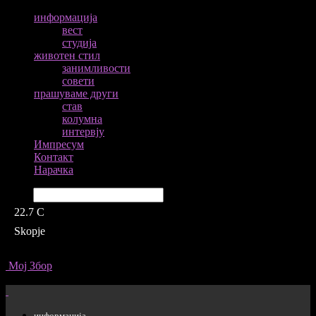
информација
вест
студија
животен стил
занимливости
совети
прашуваме други
став
колумна
интервју
Импресум
Контакт
Нарачка
Барај
22.7
C
Skopje
Мој Збор
информација