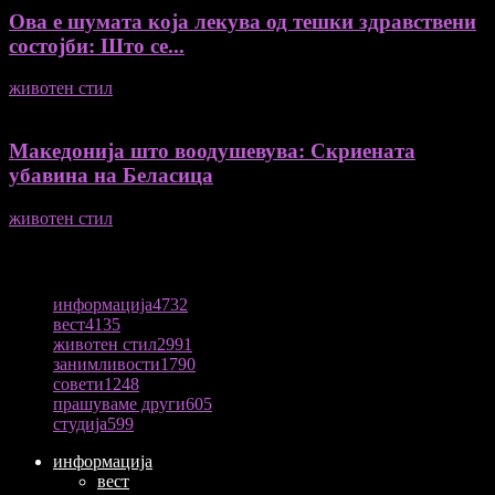
Ова е шумата која лекува од тешки здравствени
состојби: Што се...
животен стил
04/08/2026
Македонија што воодушевува: Скриената
убавина на Беласица
животен стил
04/08/2026
ПОПУЛАРНА КАТЕГОРИЈА
информација
4732
вест
4135
животен стил
2991
занимливости
1790
совети
1248
прашуваме други
605
студија
599
информација
вест