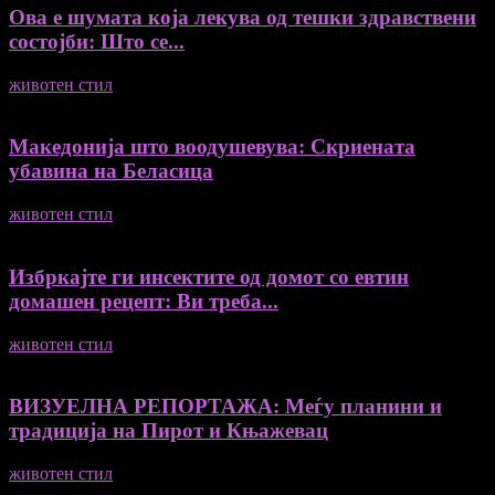
Ова е шумата која лекува од тешки здравствени
состојби: Што се...
животен стил
04/08/2026
Македонија што воодушевува: Скриената
убавина на Беласица
животен стил
04/08/2026
Избркајте ги инсектите од домот со евтин
домашен рецепт: Ви треба...
животен стил
23/06/2026
ВИЗУЕЛНА РЕПОРТАЖА: Меѓу планини и
традиција на Пирот и Књажевац
животен стил
23/06/2026