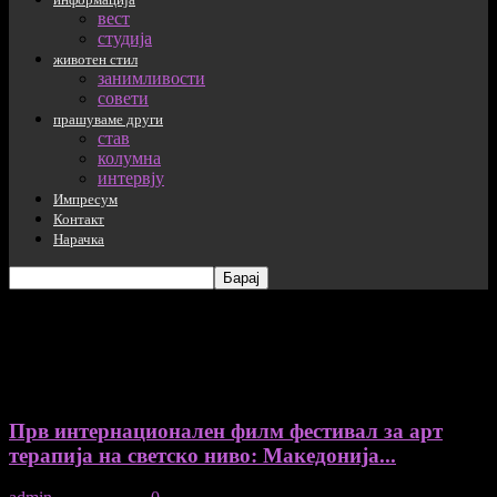
вест
студија
животен стил
занимливости
совети
прашуваме други
став
колумна
интервју
Импресум
Контакт
Нарачка
дневен Архива: 12/06/2025
Прв интернационален филм фестивал за арт
терапија на светско ниво: Македонија...