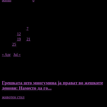
admin
-
12/06/2025
0
June 2025
M
T
W
T
F
S
S
1
2
3
4
5
6
7
8
9
10
11
12
13
14
15
16
17
18
19
20
21
22
23
24
25
26
27
28
29
30
« Apr
Jul »
Recent Posts
Грешката што многумина ја прават во жешките
денови: Наместо да го...
животен стил
04/08/2026