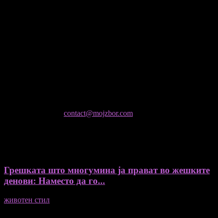
Медиум и платформа за промовирање на автентични
мислители, автори, ставови и информации.
- Магдалена Стојмановиќ Константинов - Главен и одговорен
уредник
- Миодраг Константинов - Автор
- Ристо Пауновски - Автор
Колумнисти на Мој збор
- Гоце Кузески
Не е дозволено преземање или копирање на содржините на
Мој збор, без согласност на уредникот
контактирајте не:
contact@mojzbor.com
ДУРИ И ПОВЕЌЕ ВЕСТИ
Грешката што многумина ја прават во жешките
денови: Наместо да го...
животен стил
04/08/2026