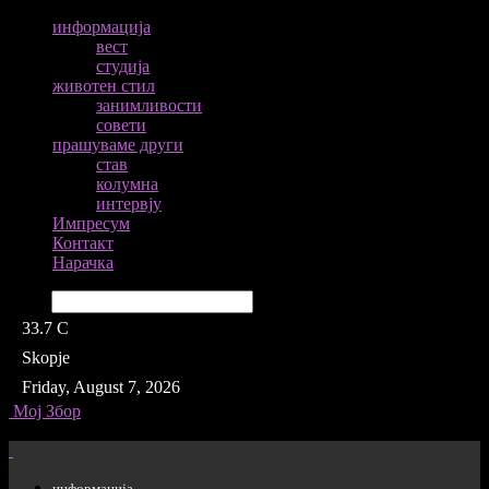
информација
вест
студија
животен стил
занимливости
совети
прашуваме други
став
колумна
интервју
Импресум
Контакт
Нарачка
Барај
33.7
C
Skopje
Friday, August 7, 2026
Мој Збор
информација