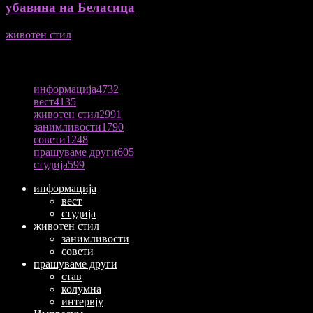
убавина на Беласица
животен стил
04/08/2026
ПОПУЛАРНА КАТЕГОРИЈА
информација
4732
вест
4135
животен стил
2991
занимливости
1790
совети
1248
прашуваме други
605
студија
599
информација
вест
студија
животен стил
занимливости
совети
прашуваме други
став
колумна
интервју