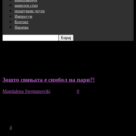
животен стил
прашуваме други
Импресум
Контакт
Нарачка
таг: симбол на пари
Зошто свињата е симбол на пари?!
Magdalena Stojmanovikj
-
11/11/2020
0
August 2026
M
T
W
T
F
S
S
1
2
3
4
5
6
7
8
9
10
11
12
13
14
15
16