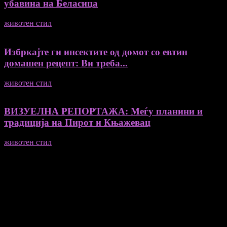
убавина на Беласица
животен стил
04/08/2026
Избркајте ги инсектите од домот со евтин
домашен рецепт: Ви треба...
животен стил
23/06/2026
ВИЗУЕЛНА РЕПОРТАЖА: Меѓу планини и
традиција на Пирот и Књажевац
животен стил
23/06/2026
Медиум и платформа за промовирање на автентични
мислители, автори, ставови и информации.
- Магдалена Стојмановиќ Константинов - Главен и одговорен
уредник
- Миодраг Константинов - Автор
- Ристо Пауновски - Автор
Колумнисти на Мој збор