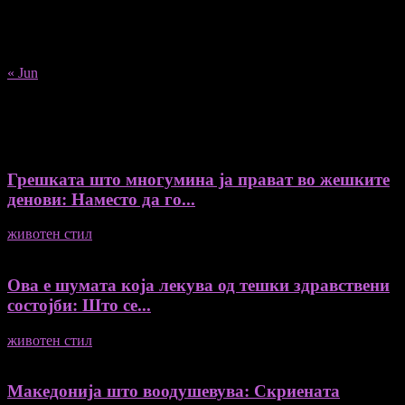
17
18
19
20
21
22
23
24
25
26
27
28
29
30
31
« Jun
Recent Posts
Грешката што многумина ја прават во жешките
денови: Наместо да го...
животен стил
04/08/2026
Ова е шумата која лекува од тешки здравствени
состојби: Што се...
животен стил
04/08/2026
Македонија што воодушевува: Скриената