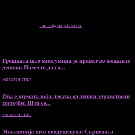
- Гоце Кузески
Не е дозволено преземање или копирање на содржините на
Мој збор, без согласност на уредникот
контактирајте не:
contact@mojzbor.com
ДУРИ И ПОВЕЌЕ ВЕСТИ
Грешката што многумина ја прават во жешките
денови: Наместо да го...
животен стил
04/08/2026
Ова е шумата која лекува од тешки здравствени
состојби: Што се...
животен стил
04/08/2026
Македонија што воодушевува: Скриената