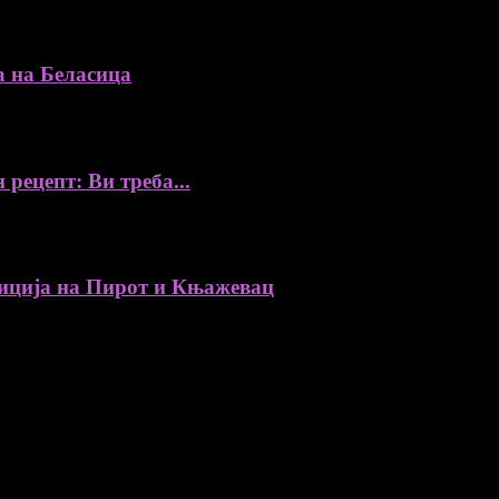
а на Беласица
 рецепт: Ви треба...
ија на Пирот и Књажевац
, автори, ставови и информации.
уредник