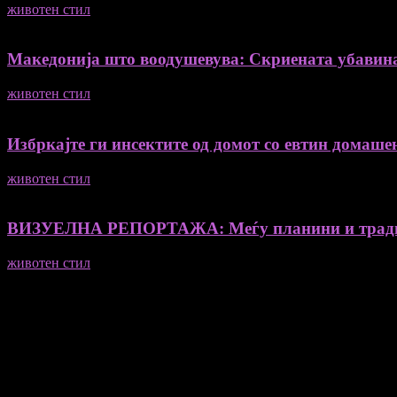
животен стил
04/08/2026
Македонија што воодушевува: Скриената убавин
животен стил
04/08/2026
Избркајте ги инсектите од домот со евтин домашен
животен стил
23/06/2026
ВИЗУЕЛНА РЕПОРТАЖА: Меѓу планини и традиц
животен стил
23/06/2026
Медиум и платформа за промовирање на автентични мислители
- Магдалена Стојмановиќ Константинов - Главен и одговорен 
- Миодраг Константинов - Автор
- Ристо Пауновски - Автор
Колумнисти на Мој збор
- Гоце Кузески