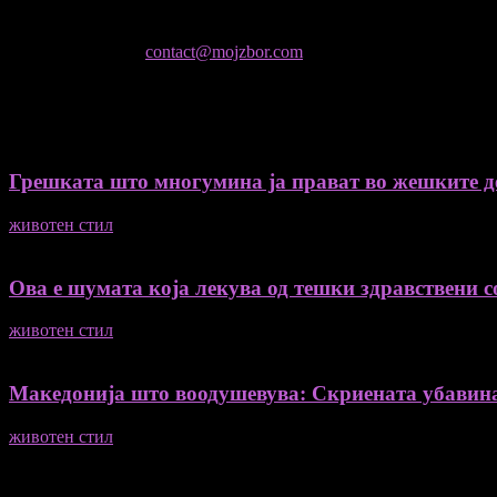
Не е дозволено преземање или копирање на содржините на Мој 
контактирајте не:
contact@mojzbor.com
ДУРИ И ПОВЕЌЕ ВЕСТИ
Грешката што многумина ја прават во жешките ден
животен стил
04/08/2026
Ова е шумата која лекува од тешки здравствени со
животен стил
04/08/2026
Македонија што воодушевува: Скриената убавин
животен стил
04/08/2026
ПОПУЛАРНА КАТЕГОРИЈА