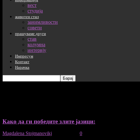
вест
студија
животен стил
занимливости
совети
прашуваме други
став
колумна
интервју
Импресум
Контакт
Нарачка
таг: правила на однесување
Како да ги победите злите јазици:
Magdalena Stojmanovikj
-
06/09/2020
0