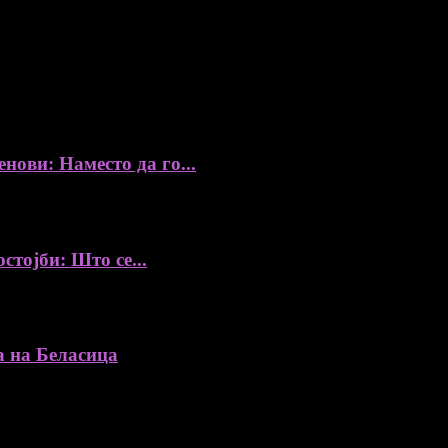
збор, без согласност на уредникот
ови: Наместо да го...
стојби: Што се...
а на Беласица