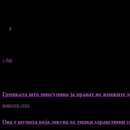
August 2026
M
T
W
T
F
S
S
1
2
3
4
5
6
7
8
9
10
11
12
13
14
15
16
17
18
19
20
21
22
23
24
25
26
27
28
29
30
31
« Jun
Recent Posts
Грешката што многумина ја прават во жешките ден
животен стил
04/08/2026
Ова е шумата која лекува од тешки здравствени со