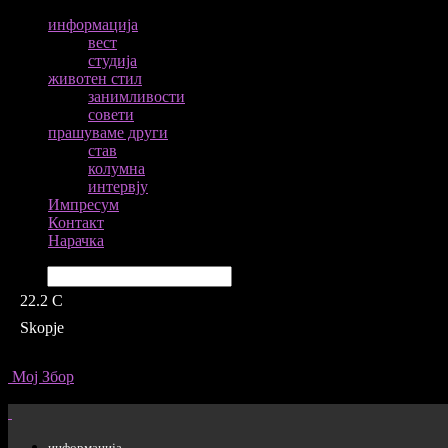
информација
вест
студија
животен стил
занимливости
совети
прашуваме други
став
колумна
интервју
Импресум
Контакт
Нарачка
Барај
22.2
C
Skopje
Мој Збор
информација