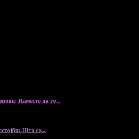
ови: Наместо да го...
стојби: Што се...